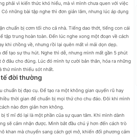
g phải vì kiến thức khó hiểu, mà vì mình chưa quen với việc
y. Có những bài tập nghe thì đơn giản lắm, nhưng lúc áp dụng
n chuẩn bị cơm tối cho cả nhà. Tiếng dao thớt, tiếng con cái
ể tập trung hoàn toàn. Đến lúc nghe xong một đoạn về cách
y khi chồng về, nhưng rồi lại quên mất vì mải dọn dẹp.
 để tạo sự thu hút. Nghe thì dễ, nhưng mình mất gần 5 phút
ặt ở đâu cho đúng. Lúc đó mình tự cười bản thân, hóa ra những
à thứ mình thiếu sót nhất.
 tế đời thường
u chuẩn bị đạo cụ. Để tạo ra một không gian quyến rũ hay
hiều thời gian để chuẩn bị mọi thứ cho chu đáo. Đôi khi mình
ó cách nào đơn giản hơn không.
bị tỉ mỉ đó lại là một phần của sự quan tâm. Khi mình dành
ng sẽ cảm nhận được. Mình bắt đầu chú ý hơn đến cách trò
khô khan mà chuyển sang cách gợi mở, khiến đối phương cảm