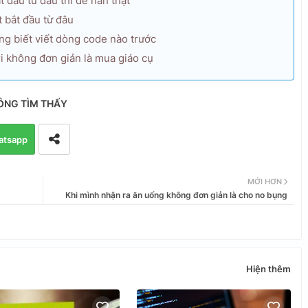
 đầu từ đâu thì dễ nản thật
 bắt đầu từ đâu
ng biết viết dòng code nào trước
i không đơn giản là mua giáo cụ
ÔNG TÌM THẤY
atsapp
MỚI HƠN
Khi mình nhận ra ăn uống không đơn giản là cho no bụng
Hiện thêm