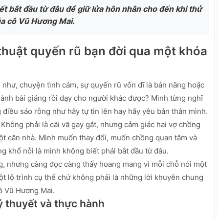
 bắt đầu từ đâu để giữ lửa hôn nhân cho đến khi thử
ủa cô Vũ Hương Mai.
thuật quyến rũ bạn đời qua một khóa
u như, chuyện tình cảm, sự quyến rũ vốn dĩ là bản năng hoặc
hành bài giảng rồi dạy cho người khác được? Mình từng nghĩ
điều sáo rỗng như hãy tự tin lên hay hãy yêu bản thân mình.
 Không phải là cãi vã gay gắt, nhưng cảm giác hai vợ chồng
ột căn nhà. Mình muốn thay đổi, muốn chồng quan tâm và
 khổ nỗi là mình không biết phải bắt đầu từ đâu.
ng, nhưng càng đọc càng thấy hoang mang vì mỗi chỗ nói một
ột lộ trình cụ thể chứ không phải là những lời khuyên chung
cô Vũ Hương Mai.
ý thuyết và thực hành