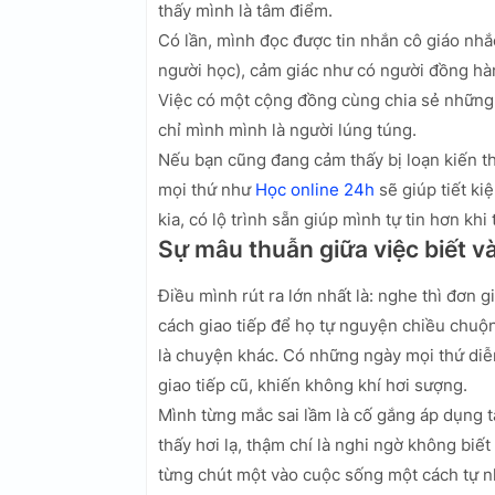
thấy mình là tâm điểm.
Có lần, mình đọc được tin nhắn cô giáo n
người học), cảm giác như có người đồng hàn
Việc có một cộng đồng cùng chia sẻ những 
chỉ mình mình là người lúng túng.
Nếu bạn cũng đang cảm thấy bị loạn kiến thức
mọi thứ như
Học online 24h
sẽ giúp tiết ki
kia, có lộ trình sẵn giúp mình tự tin hơn khi
Sự mâu thuẫn giữa việc biết và
Điều mình rút ra lớn nhất là: nghe thì đơn g
cách giao tiếp để họ tự nguyện chiều chuộ
là chuyện khác. Có những ngày mọi thứ diễ
giao tiếp cũ, khiến không khí hơi sượng.
Mình từng mắc sai lầm là cố gắng áp dụng t
thấy hơi lạ, thậm chí là nghi ngờ không biế
từng chút một vào cuộc sống một cách tự n