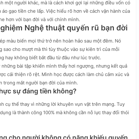
 một người khác, mà là cách khơi gợi lại những điều vốn có
m áo gạo tiền che lấp. Việc hiểu rõ hơn về cách vận hành của
he hơn với bạn đời và với chính mình.
i nghiệm Nghệ thuật quyến rũ bạn đời
hép màu biến mọi thứ trở nên hoàn hảo sau một đêm. Nó
 sao cho mượt mà thì tùy thuộc vào sự kiên trì của mỗi
 hay không biết bắt đầu từ đâu như lúc trước.
 những bài tập khiến mình thấy hơi ngượng, nhưng kết quả
ược cải thiện rõ rệt. Mình học được cách làm chủ cảm xúc và
ơn trong mắt người bạn đời của mình.
thực sự đáng tiền không?
ình cụ thể thay vì những lời khuyên vụn vặt trên mạng. Tuy
dụng là thành công 100% mà không cần nỗ lực thay đổi thói
ng cho người không có năng khiếu quyến