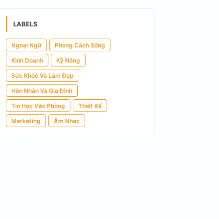
LABELS
Ngoại Ngữ
Phong Cách Sống
Kinh Doanh
Kỹ Năng
Sức Khoẻ Và Làm Đẹp
Hôn Nhân Và Gia Đình
Tin Học Văn Phòng
Thiết Kế
Marketing
Âm Nhạc