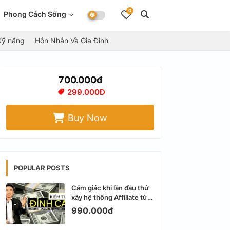
0
Phong Cách Sống
Kỹ năng
Hôn Nhân Và Gia Đình
700.000đ
299.000Đ
Buy Now
POPULAR POSTS
Cảm giác khi lần đầu thử
xây hệ thống Affiliate từ
Facebook cá nhân
990.000đ