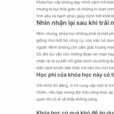
Khóa học này không dạy mình cách trở thành
nhưng bị bụi thời gian và những lo toan cơ
tình yêu và hạnh phúc giúp mình bớt khắt k
Nhìn nhận lại sau khi trả
Nhìn chung, khóa học không phải là một p
giống như một bộ công cụ, còn việc sử dụng
người. Mình không còn cảm giác hoang mang
Dù đôi lúc vẫn còn những đoạn lan man hay
nhận lại là sự kết nối giữa mình và chồng đ
biết cách khiến bản thân trở nên thu hút h
Học phí của khóa học này có 
Với mình thì đáng, vì nó cung cấp một lộ tr
nhiên, nếu bạn mong đợi một công thức áp 
quen thì có lẽ sẽ thấy không xứng.
Khóa học có quá khó để áp dụ