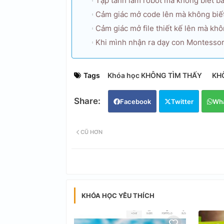
Tập tành làm robot mà không biết bắt
Cảm giác mở code lên mà không biết
Cảm giác mở file thiết kế lên mà khô
Khi mình nhận ra dạy con Montessor
Tags
Khóa học KHÔNG TÌM THẤY
KH
Facebook
Twitter
Wh
CŨ HƠN
KHÓA HỌC YÊU THÍCH