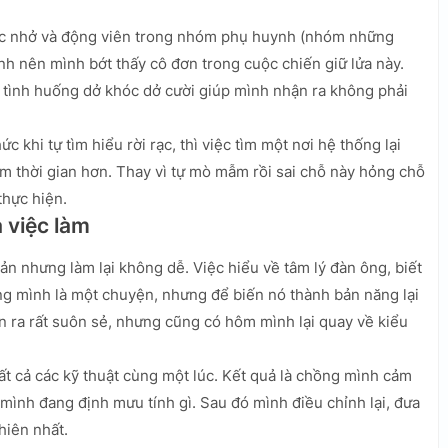
hắc nhở và động viên trong nhóm phụ huynh (nhóm những
h nên mình bớt thấy cô đơn trong cuộc chiến giữ lửa này.
tình huống dở khóc dở cười giúp mình nhận ra không phải
 khi tự tìm hiểu rời rạc, thì việc tìm một nơi hệ thống lại
ệm thời gian hơn. Thay vì tự mò mẫm rồi sai chỗ này hỏng chỗ
 thực hiện.
 việc làm
iản nhưng làm lại không dễ. Việc hiểu về tâm lý đàn ông, biết
ng mình là một chuyện, nhưng để biến nó thành bản năng lại
n ra rất suôn sẻ, nhưng cũng có hôm mình lại quay về kiểu
ất cả các kỹ thuật cùng một lúc. Kết quả là chồng mình cảm
t mình đang định mưu tính gì. Sau đó mình điều chỉnh lại, đưa
hiên nhất.