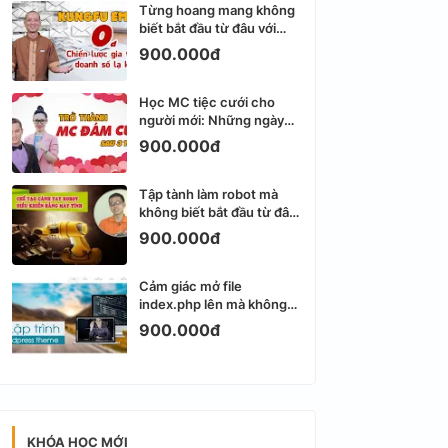
Từng hoang mang không
biết bắt đầu từ đâu với
Email Marketing
900.000đ
Học MC tiệc cưới cho
người mới: Những ngày
đầu thực sự khá ngợp
900.000đ
Tập tành làm robot mà
không biết bắt đầu từ đâu
thì dễ nản thật
900.000đ
Cảm giác mở file
index.php lên mà không
biết viết gì tiếp theo
900.000đ
KHÓA HỌC MỚI