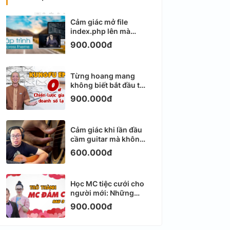
Cảm giác mở file
index.php lên mà
không biết viết gì tiếp
900.000đ
theo
Từng hoang mang
không biết bắt đầu từ
đâu với Email
900.000đ
Marketing
Cảm giác khi lần đầu
cầm guitar mà không
biết bắt đầu từ đâu
600.000đ
Học MC tiệc cưới cho
người mới: Những
ngày đầu thực sự khá
900.000đ
ngợp