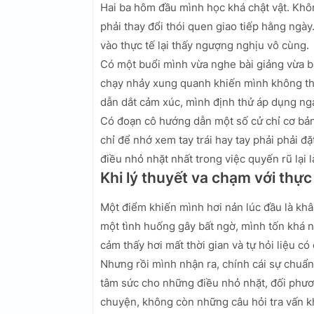
Hai ba hôm đầu mình học khá chật vật. Khôn
phải thay đổi thói quen giao tiếp hằng ngà
vào thực tế lại thấy ngượng nghịu vô cùng.
Có một buổi mình vừa nghe bài giảng vừa bậ
chạy nhảy xung quanh khiến mình không th
dẫn dắt cảm xúc, mình định thử áp dụng nga
Có đoạn cô hướng dẫn một số cử chỉ cơ bản
chỉ để nhớ xem tay trái hay tay phải phải đ
điều nhỏ nhặt nhất trong việc quyến rũ lại l
Khi lý thuyết va chạm với thực
Một điểm khiến mình hơi nản lúc đầu là khâ
một tình huống gây bất ngờ, mình tốn khá n
cảm thấy hơi mất thời gian và tự hỏi liệu c
Nhưng rồi mình nhận ra, chính cái sự chuẩn 
tâm sức cho những điều nhỏ nhặt, đối phươ
chuyện, không còn những câu hỏi tra vấn 