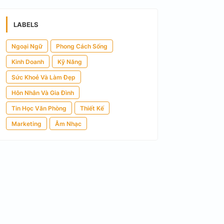
LABELS
Ngoại Ngữ
Phong Cách Sống
Kinh Doanh
Kỹ Năng
Sức Khoẻ Và Làm Đẹp
Hôn Nhân Và Gia Đình
Tin Học Văn Phòng
Thiết Kế
Marketing
Âm Nhạc