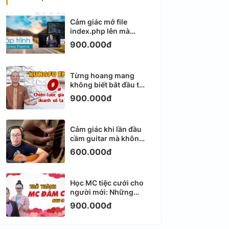
Cảm giác mở file
index.php lên mà
không biết viết gì tiếp
900.000đ
theo
Từng hoang mang
không biết bắt đầu từ
đâu với Email
900.000đ
Marketing
Cảm giác khi lần đầu
cầm guitar mà không
biết bắt đầu từ đâu
600.000đ
Học MC tiệc cưới cho
người mới: Những
ngày đầu thực sự khá
900.000đ
ngợp