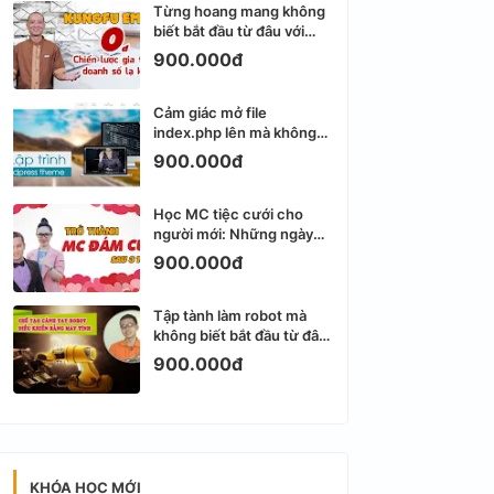
Từng hoang mang không
biết bắt đầu từ đâu với
Email Marketing
900.000đ
Cảm giác mở file
index.php lên mà không
biết viết gì tiếp theo
900.000đ
Học MC tiệc cưới cho
người mới: Những ngày
đầu thực sự khá ngợp
900.000đ
Tập tành làm robot mà
không biết bắt đầu từ đâu
thì dễ nản thật
900.000đ
KHÓA HỌC MỚI