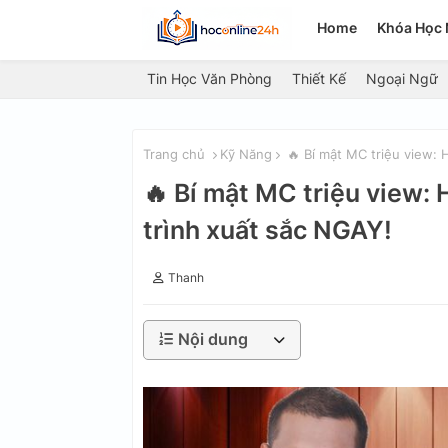
Home
Khóa Học 
Tin Học Văn Phòng
Thiết Kế
Ngoại Ngữ
Trang chủ
Kỹ Năng
🔥 Bí mật MC triệu view: 
🔥 Bí mật MC triệu view:
trình xuất sắc NGAY!
Thanh
Nội dung