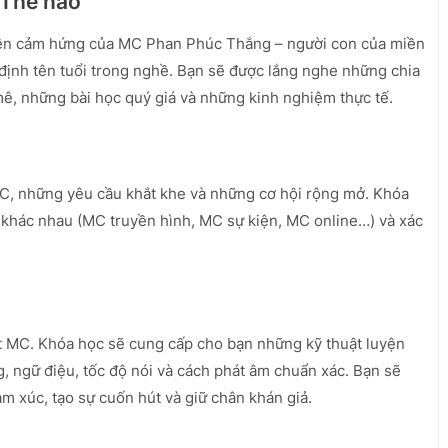
 Thế nào
yền cảm hứng của MC Phan Phúc Thắng – người con của miền
định tên tuổi trong nghề. Bạn sẽ được lắng nghe những chia
mê, những bài học quý giá và những kinh nghiệm thực tế.
C, những yêu cầu khắt khe và những cơ hội rộng mở. Khóa
C khác nhau (MC truyền hình, MC sự kiện, MC online…) và xác
ột MC. Khóa học sẽ cung cấp cho bạn những kỹ thuật luyện
g, ngữ điệu, tốc độ nói và cách phát âm chuẩn xác. Bạn sẽ
m xúc, tạo sự cuốn hút và giữ chân khán giả.