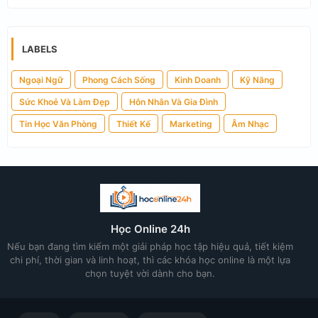
LABELS
Ngoại Ngữ
Phong Cách Sống
Kinh Doanh
Kỹ Năng
Sức Khoẻ Và Làm Đẹp
Hôn Nhân Và Gia Đình
Tin Học Văn Phòng
Thiết Kế
Marketing
Âm Nhạc
Học Online 24h
Nếu bạn đang tìm kiếm một giải pháp học tập hiệu quả, tiết kiệm
chi phí, thời gian và linh hoạt, thì các khóa học online là một lựa
chọn tuyệt vời dành cho bạn.