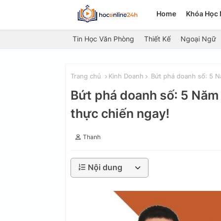
Home
Khóa Học 
Tin Học Văn Phòng
Thiết Kế
Ngoại Ngữ
Trang chủ
Kinh Doanh
Bứt phá doanh số: 5 N
Bứt phá doanh số: 5 Năm
thực chiến ngay!
Thanh
Nội dung