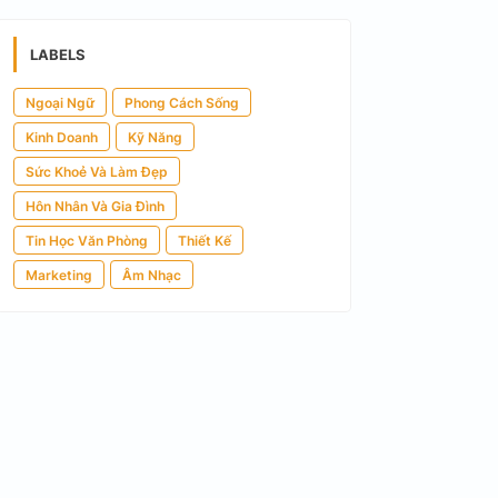
LABELS
Ngoại Ngữ
Phong Cách Sống
Kinh Doanh
Kỹ Năng
Sức Khoẻ Và Làm Đẹp
Hôn Nhân Và Gia Đình
Tin Học Văn Phòng
Thiết Kế
Marketing
Âm Nhạc