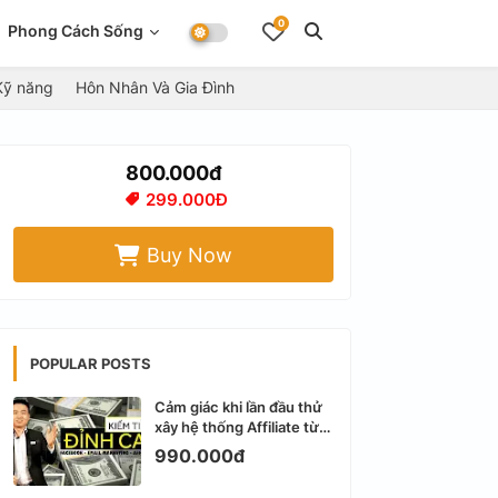
0
Phong Cách Sống
Kỹ năng
Hôn Nhân Và Gia Đình
800.000đ
299.000Đ
Buy Now
POPULAR POSTS
Cảm giác khi lần đầu thử
xây hệ thống Affiliate từ
Facebook cá nhân
990.000đ