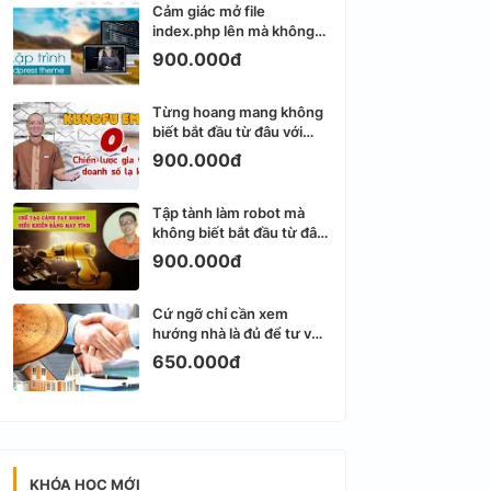
Cảm giác mở file
index.php lên mà không
biết viết gì tiếp theo
900.000đ
Từng hoang mang không
biết bắt đầu từ đâu với
Email Marketing
900.000đ
Tập tành làm robot mà
không biết bắt đầu từ đâu
thì dễ nản thật
900.000đ
Cứ ngỡ chỉ cần xem
hướng nhà là đủ để tư vấn
phong thủy bất động sản
650.000đ
KHÓA HỌC MỚI