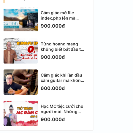
Cảm giác mở file
index.php lên mà
không biết viết gì tiếp
900.000đ
theo
Từng hoang mang
không biết bắt đầu từ
đâu với Email
900.000đ
Marketing
Cảm giác khi lần đầu
cầm guitar mà không
biết bắt đầu từ đâu
600.000đ
Học MC tiệc cưới cho
người mới: Những
ngày đầu thực sự khá
900.000đ
ngợp