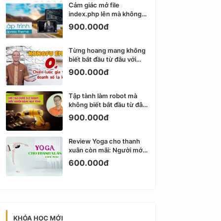
Cảm giác mở file
index.php lên mà không
biết viết gì tiếp theo
900.000đ
Từng hoang mang không
biết bắt đầu từ đâu với
Email Marketing
900.000đ
Tập tành làm robot mà
không biết bắt đầu từ đâu
thì dễ nản thật
900.000đ
Review Yoga cho thanh
xuân còn mãi: Người mới
bắt đầu có dễ tập?
600.000đ
KHÓA HỌC MỚI