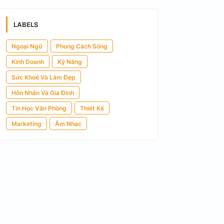
LABELS
Ngoại Ngữ
Phong Cách Sống
Kinh Doanh
Kỹ Năng
Sức Khoẻ Và Làm Đẹp
Hôn Nhân Và Gia Đình
Tin Học Văn Phòng
Thiết Kế
Marketing
Âm Nhạc