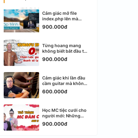
Cảm giác mở file
index.php lên mà
không biết viết gì tiếp
900.000đ
theo
Từng hoang mang
không biết bắt đầu từ
đâu với Email
900.000đ
Marketing
Cảm giác khi lần đầu
cầm guitar mà không
biết bắt đầu từ đâu
600.000đ
Học MC tiệc cưới cho
người mới: Những
ngày đầu thực sự khá
900.000đ
ngợp