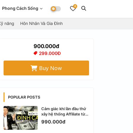
0
Phong Cách Sống
Kỹ năng
Hôn Nhân Và Gia Đình
900.000đ
299.000Đ
Buy Now
POPULAR POSTS
Cảm giác khi lần đầu thử
xây hệ thống Affiliate từ
Facebook cá nhân
990.000đ