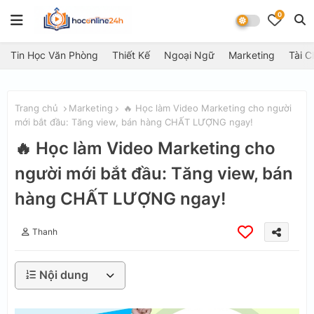
0
Tin Học Văn Phòng
Thiết Kế
Ngoại Ngữ
Marketing
Tài C
Trang chủ
Marketing
🔥 Học làm Video Marketing cho người
mới bắt đầu: Tăng view, bán hàng CHẤT LƯỢNG ngay!
🔥 Học làm Video Marketing cho
người mới bắt đầu: Tăng view, bán
hàng CHẤT LƯỢNG ngay!
Thanh
Nội dung