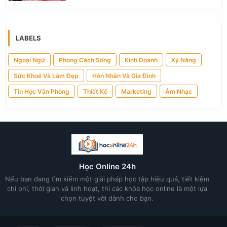
LABELS
Ngoại Ngữ
Phong Cách Sống
Kinh Doanh
Kỹ Năng
Sức Khoẻ Và Làm Đẹp
Hôn Nhân Và Gia Đình
Tin Học Văn Phòng
Thiết Kế
Marketing
Âm Nhạc
Học Online 24h
Nếu bạn đang tìm kiếm một giải pháp học tập hiệu quả, tiết kiệm
chi phí, thời gian và linh hoạt, thì các khóa học online là một lựa
chọn tuyệt vời dành cho bạn.