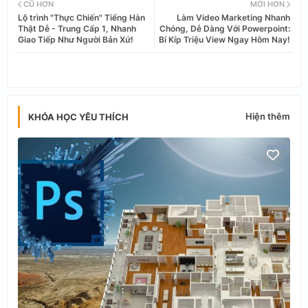
CŨ HƠN
MỚI HƠN
Lộ trình "Thực Chiến" Tiếng Hàn
Làm Video Marketing Nhanh
tter
ats
Thật Dễ - Trung Cấp 1, Nhanh
Chóng, Dễ Dàng Với Powerpoint:
Giao Tiếp Như Người Bản Xứ!
Bí Kíp Triệu View Ngay Hôm Nay!
app
Hiện thêm
KHÓA HỌC YÊU THÍCH