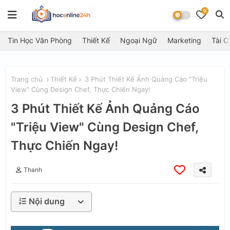
0
Tin Học Văn Phòng
Thiết Kế
Ngoại Ngữ
Marketing
Tài C
Trang chủ
Thiết Kế
3 Phút Thiết Kế Ảnh Quảng Cáo "Triệu
View" Cùng Design Chef, Thực Chiến Ngay!
3 Phút Thiết Kế Ảnh Quảng Cáo
"Triệu View" Cùng Design Chef,
Thực Chiến Ngay!
Thanh
Nội dung