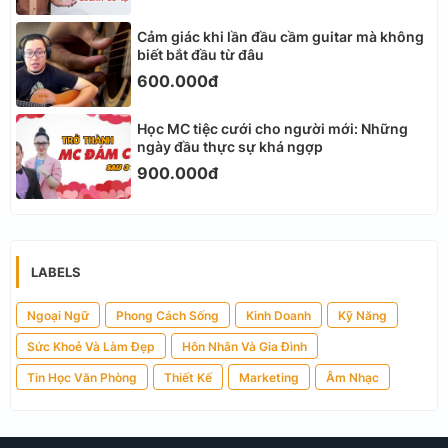
Cảm giác khi lần đầu cầm guitar mà không
biết bắt đầu từ đâu
600.000đ
Học MC tiệc cưới cho người mới: Những
ngày đầu thực sự khá ngợp
900.000đ
LABELS
Ngoại Ngữ
Phong Cách Sống
Kinh Doanh
Kỹ Năng
Sức Khoẻ Và Làm Đẹp
Hôn Nhân Và Gia Đình
Tin Học Văn Phòng
Thiết Kế
Marketing
Âm Nhạc