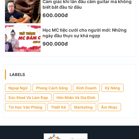
Cảm giác khi lần đầu cầm guitar mà không
biết bắt đầu từ đâu
600.000đ
Học MC tiệc cưới cho người mới: Những
ngày đầu thực sự khá ngợp
900.000đ
LABELS
Ngoại Ngữ
Phong Cách Sống
Kinh Doanh
Kỹ Năng
Sức Khoẻ Và Làm Đẹp
Hôn Nhân Và Gia Đình
Tin Học Văn Phòng
Thiết Kế
Marketing
Âm Nhạc