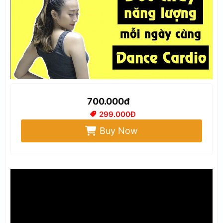
700.000đ
299.000Đ
Buy Now