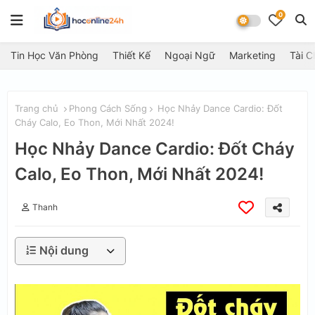
0
Tin Học Văn Phòng
Thiết Kế
Ngoại Ngữ
Marketing
Tài C
Trang chủ
Phong Cách Sống
Học Nhảy Dance Cardio: Đốt
Cháy Calo, Eo Thon, Mới Nhất 2024!
Học Nhảy Dance Cardio: Đốt Cháy
Calo, Eo Thon, Mới Nhất 2024!
Thanh
Nội dung