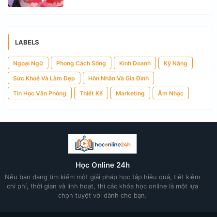
LABELS
Ngoại Ngữ
Phong Cách Sống
Kinh Doanh
Kỹ Năng
Sức Khoẻ Và Làm Đẹp
Hôn Nhân Và Gia Đình
Tin Học Văn Phòng
Thiết Kế
Marketing
Âm Nhạc
Học Online 24h
Nếu bạn đang tìm kiếm một giải pháp học tập hiệu quả, tiết kiệm
chi phí, thời gian và linh hoạt, thì các khóa học online là một lựa
chọn tuyệt vời dành cho bạn.