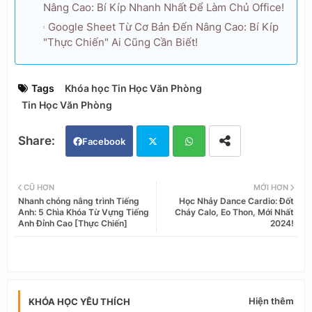
Nâng Cao: Bí Kíp Nhanh Nhất Để Làm Chủ Office!
Google Sheet Từ Cơ Bản Đến Nâng Cao: Bí Kíp
"Thực Chiến" Ai Cũng Cần Biết!
Tags
Khóa học Tin Học Văn Phòng
Tin Học Văn Phòng
Facebook
Twi
Wh
CŨ HƠN
MỚI HƠN
Nhanh chóng nâng trình Tiếng
Học Nhảy Dance Cardio: Đốt
tter
ats
Anh: 5 Chìa Khóa Từ Vựng Tiếng
Cháy Calo, Eo Thon, Mới Nhất
Anh Đỉnh Cao [Thực Chiến]
2024!
app
Hiện thêm
KHÓA HỌC YÊU THÍCH