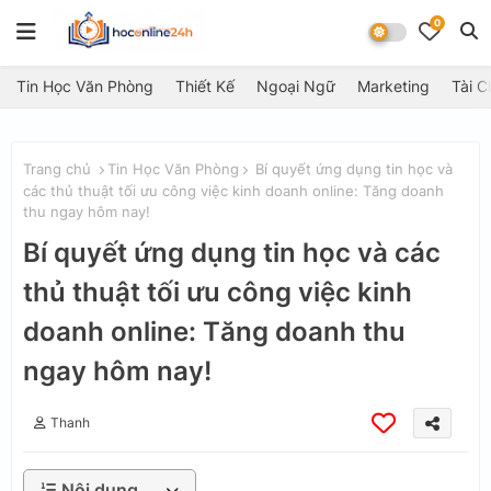
0
Tin Học Văn Phòng
Thiết Kế
Ngoại Ngữ
Marketing
Tài C
Trang chủ
Tin Học Văn Phòng
Bí quyết ứng dụng tin học và
các thủ thuật tối ưu công việc kinh doanh online: Tăng doanh
thu ngay hôm nay!
Bí quyết ứng dụng tin học và các
thủ thuật tối ưu công việc kinh
doanh online: Tăng doanh thu
ngay hôm nay!
Thanh
Nội dung