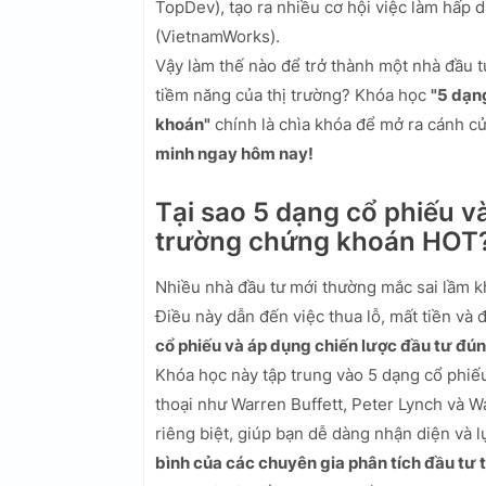
TopDev), tạo ra nhiều cơ hội việc làm hấp 
(VietnamWorks).
Vậy làm thế nào để trở thành một nhà đầu t
tiềm năng của thị trường? Khóa học
"5 dạn
khoán"
chính là chìa khóa để mở ra cánh c
minh ngay hôm nay!
Tại sao 5 dạng cổ phiếu và
trường chứng khoán HOT
Nhiều nhà đầu tư mới thường mắc sai lầm khi
Điều này dẫn đến việc thua lỗ, mất tiền và 
cổ phiếu và áp dụng chiến lược đầu tư đún
Khóa học này tập trung vào 5 dạng cổ phiế
thoại như Warren Buffett, Peter Lynch và 
riêng biệt, giúp bạn dễ dàng nhận diện và 
bình của các chuyên gia phân tích đầu tư