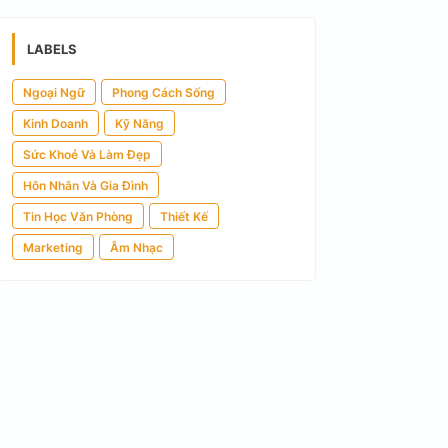
LABELS
Ngoại Ngữ
Phong Cách Sống
Kinh Doanh
Kỹ Năng
Sức Khoẻ Và Làm Đẹp
Hôn Nhân Và Gia Đình
Tin Học Văn Phòng
Thiết Kế
Marketing
Âm Nhạc