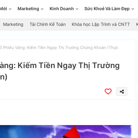
Mới
Marketing
Kinh Doanh
Sức Khoẻ Và Làm Đẹp
Marketing
Tài Chính Kế Toán
Khóa học Lập Trình và CNTT
ổ Phiếu Vàng: Kiếm Tiền Ngay Thị Trường Chứng Khoán (Thực
Vàng: Kiếm Tiền Ngay Thị Trường
n)