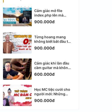
Cảm giác mở file
index.php lên mà
không biết viết gì tiếp
900.000đ
theo
Từng hoang mang
không biết bắt đầu từ
đâu với Email
900.000đ
Marketing
Cảm giác khi lần đầu
cầm guitar mà không
biết bắt đầu từ đâu
600.000đ
Học MC tiệc cưới cho
người mới: Những
ngày đầu thực sự khá
900.000đ
ngợp