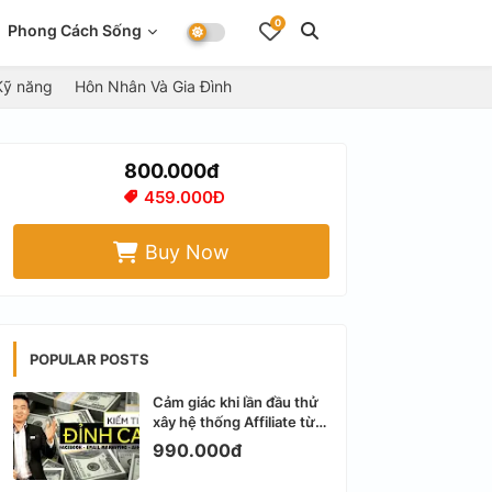
0
Phong Cách Sống
Kỹ năng
Hôn Nhân Và Gia Đình
800.000đ
459.000Đ
Buy Now
POPULAR POSTS
Cảm giác khi lần đầu thử
xây hệ thống Affiliate từ
Facebook cá nhân
990.000đ