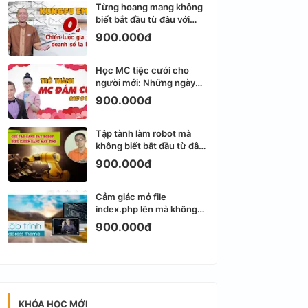
Từng hoang mang không
biết bắt đầu từ đâu với
Email Marketing
900.000đ
Học MC tiệc cưới cho
người mới: Những ngày
đầu thực sự khá ngợp
900.000đ
Tập tành làm robot mà
không biết bắt đầu từ đâu
thì dễ nản thật
900.000đ
Cảm giác mở file
index.php lên mà không
biết viết gì tiếp theo
900.000đ
KHÓA HỌC MỚI