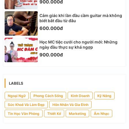
900.000đ
Cảm giác khi lần đầu cầm guitar mà không
biết bắt đầu từ đâu
600.000đ
Học MC tiệc cưới cho người mới: Những
ngày đầu thực sự khá ngợp
900.000đ
LABELS
Ngoại Ngữ
Phong Cách Sống
Kinh Doanh
Kỹ Năng
Sức Khoẻ Và Làm Đẹp
Hôn Nhân Và Gia Đình
Tin Học Văn Phòng
Thiết Kế
Marketing
Âm Nhạc