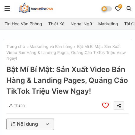
0
Tin Học Văn Phòng
Thiết Kế
Ngoại Ngữ
Marketing
Tài C
Trang chủ
Marketing và Bán hàng
Bật Mí Bí Mật: Sản Xuất
Video Bán Hàng & Landing Pages, Quảng Cáo TikTok Triệu View
Ngay!
Bật Mí Bí Mật: Sản Xuất Video Bán
Hàng & Landing Pages, Quảng Cáo
TikTok Triệu View Ngay!
Thanh
Nội dung