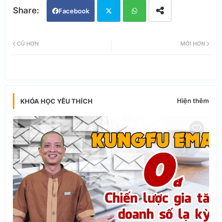
Facebook
Twi
Wh
CŨ HƠN
MỚI HƠN
tter
ats
app
Hiện thêm
KHÓA HỌC YÊU THÍCH