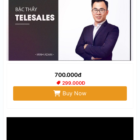
700.000đ
299.000Đ
Buy Now