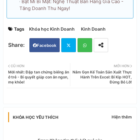
Bật Mí Bí Mật: Nghệ Thuật Bán Hàng Giá Cao -
Tăng Doanh Thu Ngay!
Tags
Khóa học Kinh Doanh
Kinh Doanh
Facebook
Twi
Wh
CŨ HƠN
MỚI HƠN
Mới nhất: Đập tan chứng biếng ăn
Nắm Gọn Kế Toán Sản Xuất Thực
tter
ats
ở trẻ - Bí quyết giúp con ăn ngon,
Hành Trên Excel: Bí Kíp HOT,
mẹ khỏe!
Đừng Bỏ Lỡ!
app
Hiện thêm
KHÓA HỌC YÊU THÍCH