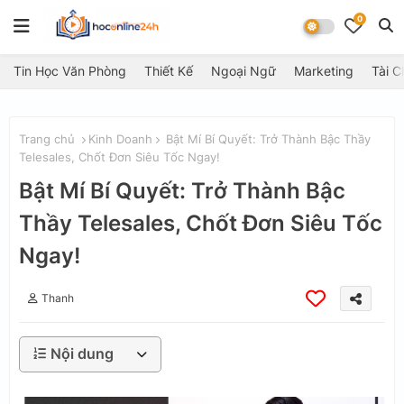
0
Tin Học Văn Phòng
Thiết Kế
Ngoại Ngữ
Marketing
Tài C
Trang chủ
Kinh Doanh
Bật Mí Bí Quyết: Trở Thành Bậc Thầy
Telesales, Chốt Đơn Siêu Tốc Ngay!
Bật Mí Bí Quyết: Trở Thành Bậc
Thầy Telesales, Chốt Đơn Siêu Tốc
Ngay!
Thanh
Nội dung