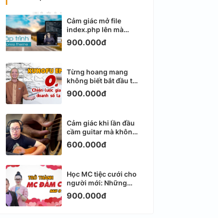
Cảm giác mở file
index.php lên mà
không biết viết gì tiếp
900.000đ
theo
Từng hoang mang
không biết bắt đầu từ
đâu với Email
900.000đ
Marketing
Cảm giác khi lần đầu
cầm guitar mà không
biết bắt đầu từ đâu
600.000đ
Học MC tiệc cưới cho
người mới: Những
ngày đầu thực sự khá
900.000đ
ngợp