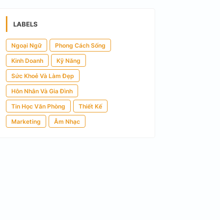
LABELS
Ngoại Ngữ
Phong Cách Sống
Kinh Doanh
Kỹ Năng
Sức Khoẻ Và Làm Đẹp
Hôn Nhân Và Gia Đình
Tin Học Văn Phòng
Thiết Kế
Marketing
Âm Nhạc