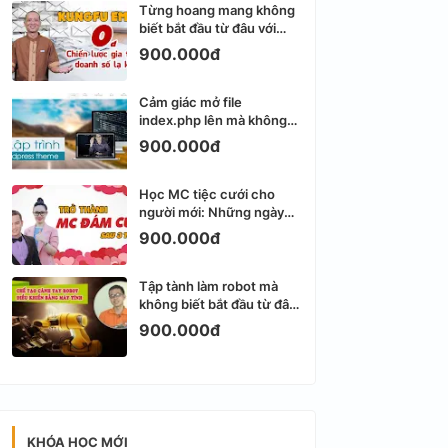
Từng hoang mang không
biết bắt đầu từ đâu với
Email Marketing
900.000đ
Cảm giác mở file
index.php lên mà không
biết viết gì tiếp theo
900.000đ
Học MC tiệc cưới cho
người mới: Những ngày
đầu thực sự khá ngợp
900.000đ
Tập tành làm robot mà
không biết bắt đầu từ đâu
thì dễ nản thật
900.000đ
KHÓA HỌC MỚI