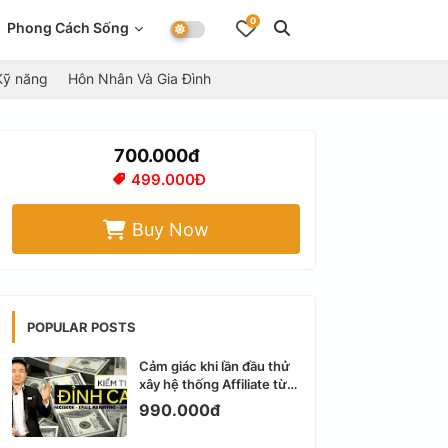
0
Phong Cách Sống
Kỹ năng
Hôn Nhân Và Gia Đình
700.000đ
499.000Đ
Buy Now
POPULAR POSTS
Cảm giác khi lần đầu thử
xây hệ thống Affiliate từ
Facebook cá nhân
990.000đ