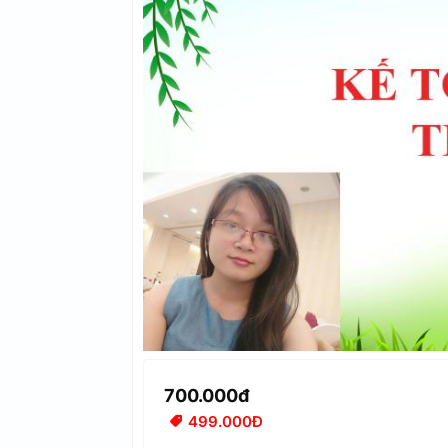
700.000đ
499.000Đ