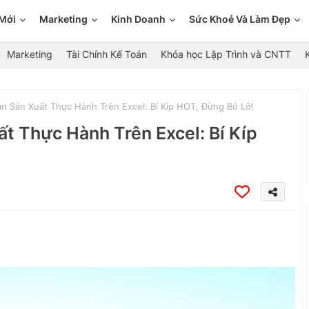
Mới
Marketing
Kinh Doanh
Sức Khoẻ Và Làm Đẹp
Marketing
Tài Chính Kế Toán
Khóa học Lập Trình và CNTT
 Sản Xuất Thực Hành Trên Excel: Bí Kíp HOT, Đừng Bỏ Lỡ!
t Thực Hành Trên Excel: Bí Kíp