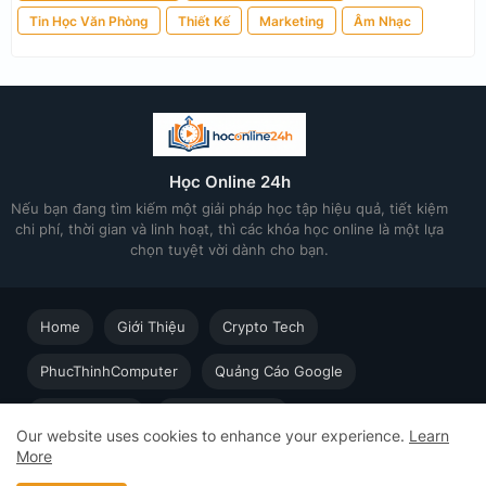
Tin Học Văn Phòng
Thiết Kế
Marketing
Âm Nhạc
Học Online 24h
Nếu bạn đang tìm kiếm một giải pháp học tập hiệu quả, tiết kiệm
chi phí, thời gian và linh hoạt, thì các khóa học online là một lựa
chọn tuyệt vời dành cho bạn.
Home
Giới Thiệu
Crypto Tech
PhucThinhComputer
Quảng Cáo Google
Thiết kế in ấn
Techsolution.vn
Our website uses cookies to enhance your experience.
Learn
More
Học Online cùng Chuyên gia - Khóa học trực tuyến dành cho