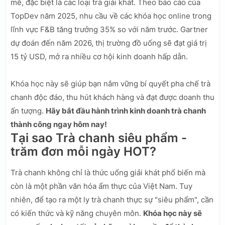
mẽ, đặc biệt là các loại trà giải khát. Theo báo cáo của
TopDev năm 2025, nhu cầu về các khóa học online trong
lĩnh vực F&B tăng trưởng 35% so với năm trước. Gartner
dự đoán đến năm 2026, thị trường đồ uống sẽ đạt giá trị
15 tỷ USD, mở ra nhiều cơ hội kinh doanh hấp dẫn.
Khóa học này sẽ giúp bạn nắm vững bí quyết pha chế trà
chanh độc đáo, thu hút khách hàng và đạt được doanh thu
ấn tượng.
Hãy bắt đầu hành trình kinh doanh trà chanh
thành công ngay hôm nay!
Tại sao Trà chanh siêu phẩm -
trăm đơn mỗi ngày HOT?
Trà chanh không chỉ là thức uống giải khát phổ biến mà
còn là một phần văn hóa ẩm thực của Việt Nam. Tuy
nhiên, để tạo ra một ly trà chanh thực sự "siêu phẩm", cần
có kiến thức và kỹ năng chuyên môn.
Khóa học này sẽ