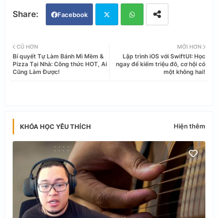
Facebook
Twi
Wh
CŨ HƠN
MỚI HƠN
Bí quyết Tự Làm Bánh Mì Mềm &
Lập trình iOS với SwiftUI: Học
tter
ats
Pizza Tại Nhà: Công thức HOT, Ai
ngay để kiếm triệu đô, cơ hội có
Cũng Làm Được!
một không hai!
app
Hiện thêm
KHÓA HỌC YÊU THÍCH