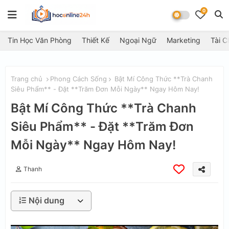
0
Tin Học Văn Phòng
Thiết Kế
Ngoại Ngữ
Marketing
Tài C
Trang chủ
Phong Cách Sống
Bật Mí Công Thức **Trà Chanh
Siêu Phẩm** - Đặt **Trăm Đơn Mỗi Ngày** Ngay Hôm Nay!
Bật Mí Công Thức **Trà Chanh
Siêu Phẩm** - Đặt **Trăm Đơn
Mỗi Ngày** Ngay Hôm Nay!
Thanh
Nội dung