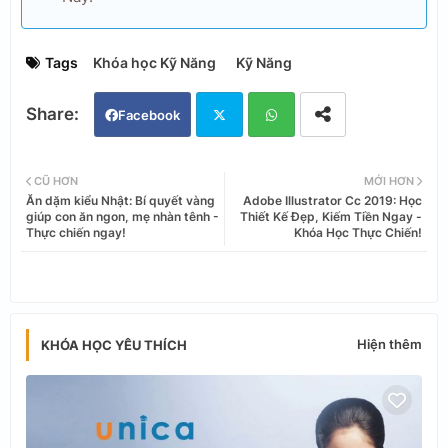
Tags
Khóa học Kỹ Năng
Kỹ Năng
Facebook
Twi
Wh
CŨ HƠN
MỚI HƠN
Ăn dặm kiểu Nhật: Bí quyết vàng
Adobe Illustrator Cc 2019: Học
tter
ats
giúp con ăn ngon, mẹ nhàn tênh -
Thiết Kế Đẹp, Kiếm Tiền Ngay -
Thực chiến ngay!
Khóa Học Thực Chiến!
app
Hiện thêm
KHÓA HỌC YÊU THÍCH