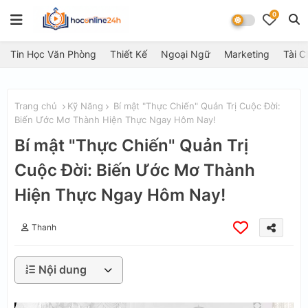
0
Tin Học Văn Phòng
Thiết Kế
Ngoại Ngữ
Marketing
Tài C
Trang chủ
Kỹ Năng
Bí mật "Thực Chiến" Quản Trị Cuộc Đời:
Biến Ước Mơ Thành Hiện Thực Ngay Hôm Nay!
Bí mật "Thực Chiến" Quản Trị
Cuộc Đời: Biến Ước Mơ Thành
Hiện Thực Ngay Hôm Nay!
Thanh
Nội dung