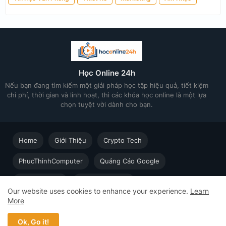
Học Online 24h
Nếu bạn đang tìm kiếm một giải pháp học tập hiệu quả, tiết kiệm
chi phí, thời gian và linh hoạt, thì các khóa học online là một lựa
chọn tuyệt vời dành cho bạn.
Home
Giới Thiệu
Crypto Tech
PhucThinhComputer
Quảng Cáo Google
Thiết kế in ấn
Techsolution.vn
Our website uses cookies to enhance your experience.
Learn
More
Học Online cùng Chuyên gia - Khóa học trực tuyến dành cho
người đi làm © 2023 - 2026 Học Online 24h - Design by
Ok, Go it!
Web5s.net