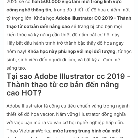
2025 sẽ có
hơn 500.000 việc làm mới trong lĩnh vực
công nghệ thông tin
, trong đó thiết kế đồ họa chiếm một
tỷ trọng lớn. Khóa học
Adobe Illustrator CC 2019 - Thành
thạo từ cơ bản đến nâng cao
sẽ trang bị cho bạn mọi
kiến thức và kỹ năng cần thiết để nắm bắt cơ hội này.
Hãy bắt đầu hành trình trở thành bậc thầy đồ họa ngay
hôm nay!
Khóa học này phù hợp với mọi đối tượng
, từ học
sinh, sinh viên đến người đi làm, và bất kỳ ai đam mê
sáng tạo.
Tại sao Adobe Illustrator cc 2019 -
Thành thạo từ cơ bản đến nâng
cao HOT?
Adobe Illustrator là công cụ tiêu chuẩn vàng trong ngành
thiết kế đồ họa vector. Nắm vững Illustrator đồng nghĩa
với việc bạn mở ra vô vàn cơ hội nghề nghiệp hấp dẫn.
Theo VietnamWorks,
mức lương trung bình của một