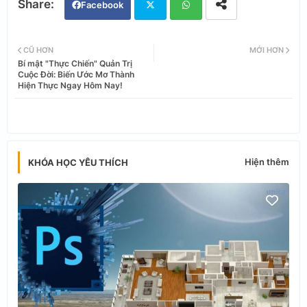
Facebook
Twi
Wh
CŨ HƠN
MỚI HƠN
Bí mật "Thực Chiến" Quản Trị
tter
ats
Cuộc Đời: Biến Ước Mơ Thành
Hiện Thực Ngay Hôm Nay!
app
Hiện thêm
KHÓA HỌC YÊU THÍCH