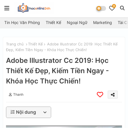
0
Tin Học Văn Phòng
Thiết Kế
Ngoại Ngữ
Marketing
Tài C
Trang chủ
Thiết Kế
Adobe Illustrator Cc 2019: Học Thiết Kế
Đẹp, Kiếm Tiền Ngay - Khóa Học Thực Chiến!
Adobe Illustrator Cc 2019: Học
Thiết Kế Đẹp, Kiếm Tiền Ngay -
Khóa Học Thực Chiến!
Thanh
Nội dung