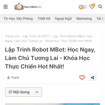
0
Tin Học Văn Phòng
Thiết Kế
Ngoại Ngữ
Marketing
Tài C
Trang chủ
Lập Trình và CNTT
Lập Trình Robot MBot: Học
Ngay, Làm Chủ Tương Lai - Khóa Học Thực Chiến Hot Nhất!
Lập Trình Robot MBot: Học Ngay,
Làm Chủ Tương Lai - Khóa Học
Thực Chiến Hot Nhất!
Thanh
Nội dung