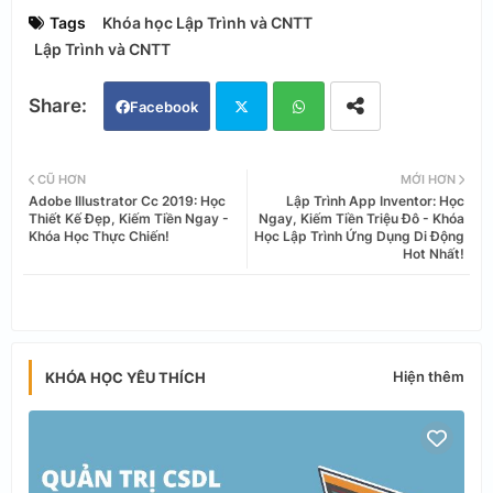
Tags
Khóa học Lập Trình và CNTT
Lập Trình và CNTT
Facebook
Twi
Wh
CŨ HƠN
MỚI HƠN
Adobe Illustrator Cc 2019: Học
Lập Trình App Inventor: Học
tter
ats
Thiết Kế Đẹp, Kiếm Tiền Ngay -
Ngay, Kiếm Tiền Triệu Đô - Khóa
Khóa Học Thực Chiến!
Học Lập Trình Ứng Dụng Di Động
Hot Nhất!
app
Hiện thêm
KHÓA HỌC YÊU THÍCH