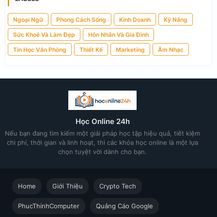
Ngoại Ngữ
Phong Cách Sống
Kinh Doanh
Kỹ Năng
Sức Khoẻ Và Làm Đẹp
Hôn Nhân Và Gia Đình
Tin Học Văn Phòng
Thiết Kế
Marketing
Âm Nhạc
Học Online 24h
Nếu bạn đang tìm kiếm một giải pháp học tập hiệu quả, tiết kiệm
chi phí, thời gian và linh hoạt, thì các khóa học online là một lựa
chọn tuyệt vời dành cho bạn.
Home
Giới Thiệu
Crypto Tech
PhucThinhComputer
Quảng Cáo Google