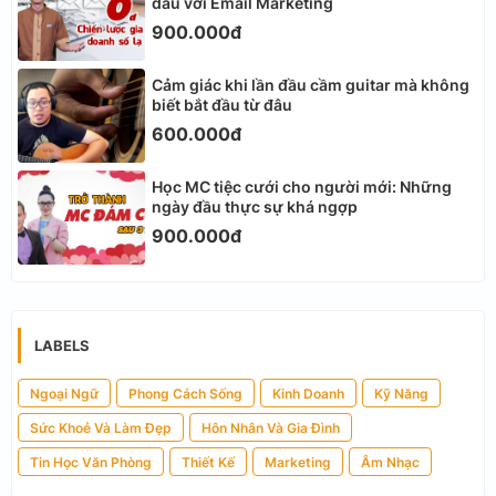
đâu với Email Marketing
900.000đ
Cảm giác khi lần đầu cầm guitar mà không
biết bắt đầu từ đâu
600.000đ
Học MC tiệc cưới cho người mới: Những
ngày đầu thực sự khá ngợp
900.000đ
LABELS
Ngoại Ngữ
Phong Cách Sống
Kinh Doanh
Kỹ Năng
Sức Khoẻ Và Làm Đẹp
Hôn Nhân Và Gia Đình
Tin Học Văn Phòng
Thiết Kế
Marketing
Âm Nhạc