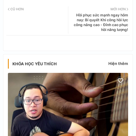
Twi
Wh
CŨ HƠN
MỚI HƠN
Hồi phục sức mạnh ngay hôm
tter
ats
nay: Bí quyết Khí công hồi lực
công nâng cao - Đỉnh cao phục
hồi năng lượng!
app
Hiện thêm
KHÓA HỌC YÊU THÍCH