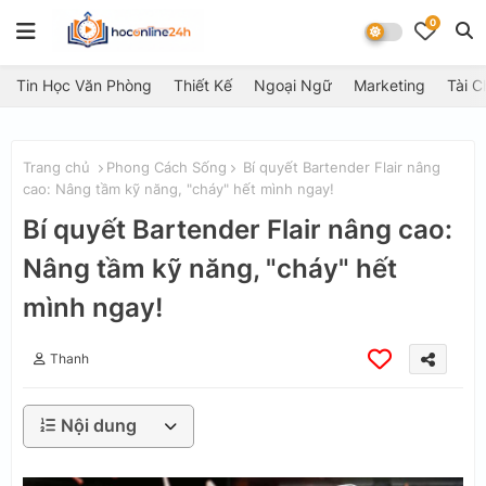
0
Tin Học Văn Phòng
Thiết Kế
Ngoại Ngữ
Marketing
Tài C
Trang chủ
Phong Cách Sống
Bí quyết Bartender Flair nâng
cao: Nâng tầm kỹ năng, "cháy" hết mình ngay!
Bí quyết Bartender Flair nâng cao:
Nâng tầm kỹ năng, "cháy" hết
mình ngay!
Thanh
Nội dung