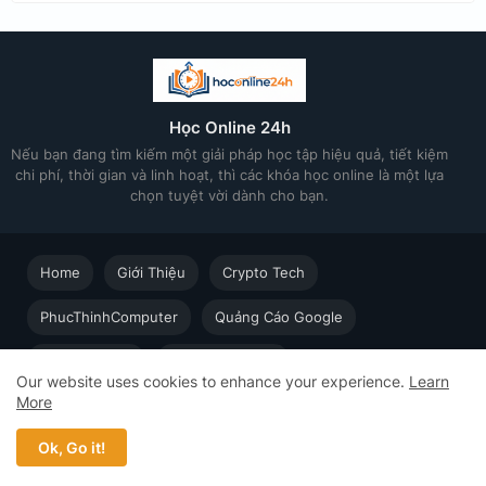
Học Online 24h
Nếu bạn đang tìm kiếm một giải pháp học tập hiệu quả, tiết kiệm
chi phí, thời gian và linh hoạt, thì các khóa học online là một lựa
chọn tuyệt vời dành cho bạn.
Home
Giới Thiệu
Crypto Tech
PhucThinhComputer
Quảng Cáo Google
Thiết kế in ấn
Techsolution.vn
Our website uses cookies to enhance your experience.
Learn
More
Học Online cùng Chuyên gia - Khóa học trực tuyến dành cho
người đi làm © 2023 - 2026 Học Online 24h - Design by
Ok, Go it!
Web5s.net