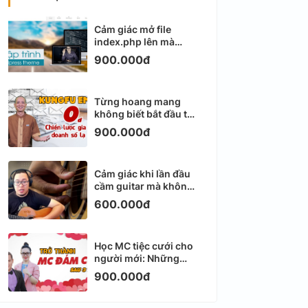
Cảm giác mở file
index.php lên mà
không biết viết gì tiếp
900.000đ
theo
Từng hoang mang
không biết bắt đầu từ
đâu với Email
900.000đ
Marketing
Cảm giác khi lần đầu
cầm guitar mà không
biết bắt đầu từ đâu
600.000đ
Học MC tiệc cưới cho
người mới: Những
ngày đầu thực sự khá
900.000đ
ngợp