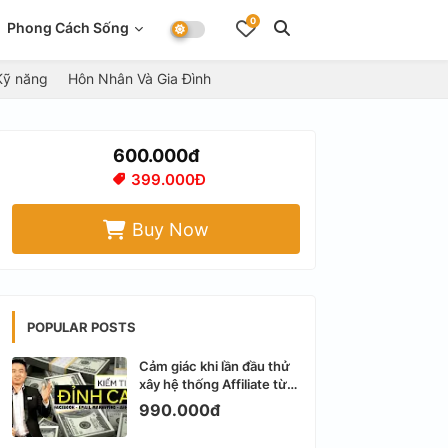
0
Phong Cách Sống
Kỹ năng
Hôn Nhân Và Gia Đình
600.000đ
399.000Đ
Buy Now
POPULAR POSTS
Cảm giác khi lần đầu thử
xây hệ thống Affiliate từ
Facebook cá nhân
990.000đ