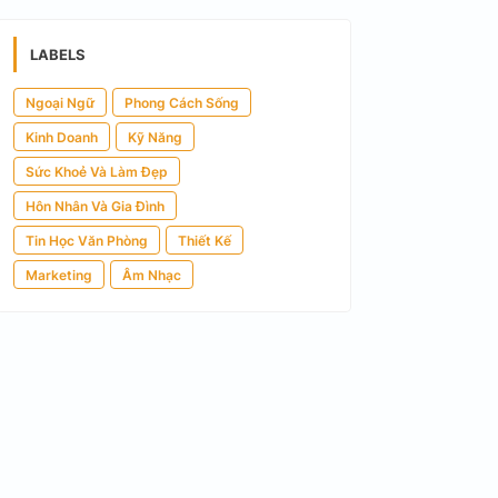
LABELS
Ngoại Ngữ
Phong Cách Sống
Kinh Doanh
Kỹ Năng
Sức Khoẻ Và Làm Đẹp
Hôn Nhân Và Gia Đình
Tin Học Văn Phòng
Thiết Kế
Marketing
Âm Nhạc