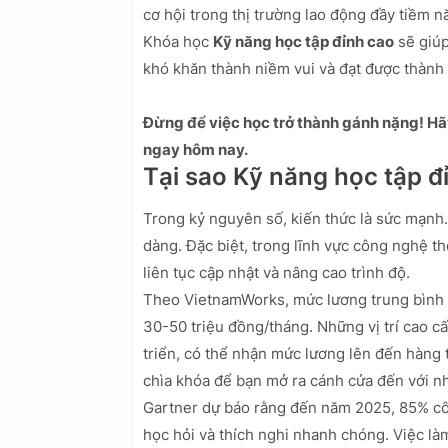
cơ hội trong thị trường lao động đầy tiềm n
Khóa học
Kỹ năng học tập đỉnh cao
sẽ giúp
khó khăn thành niềm vui và đạt được thành 
Đừng để việc học trở thành gánh nặng! Hã
ngay hôm nay.
Tại sao Kỹ năng học tập 
Trong kỷ nguyên số, kiến thức là sức mạnh. 
dàng. Đặc biệt, trong lĩnh vực công nghệ th
liên tục cập nhật và nâng cao trình độ.
Theo VietnamWorks, mức lương trung bình c
30-50 triệu đồng/tháng. Những vị trí cao 
triển, có thể nhận mức lương lên đến hàng 
chìa khóa để bạn mở ra cánh cửa đến với n
Gartner dự báo rằng đến năm 2025, 85% côn
học hỏi và thích nghi nhanh chóng. Việc l