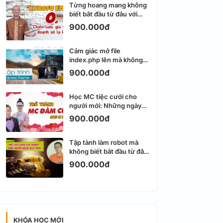
Từng hoang mang không
biết bắt đầu từ đâu với
Email Marketing
900.000đ
Cảm giác mở file
index.php lên mà không
biết viết gì tiếp theo
900.000đ
Học MC tiệc cưới cho
người mới: Những ngày
đầu thực sự khá ngợp
900.000đ
Tập tành làm robot mà
không biết bắt đầu từ đâu
thì dễ nản thật
900.000đ
KHÓA HỌC MỚI