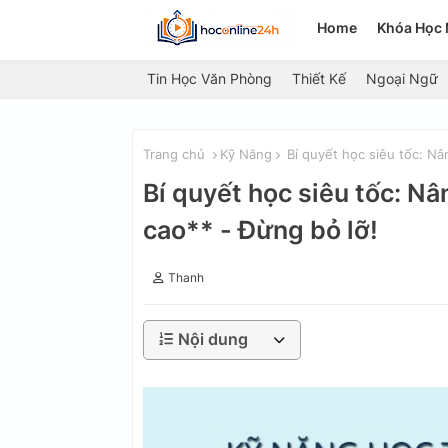
Home
Khóa Học 
Tin Học Văn Phòng
Thiết Kế
Ngoại Ngữ
Trang chủ
Kỹ Năng
Bí quyết học siêu tốc: Nâ
Bí quyết học siêu tốc: N
cao** - Đừng bỏ lỡ!
Thanh
Nội dung