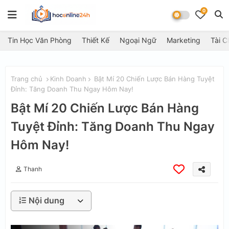
0
Tin Học Văn Phòng
Thiết Kế
Ngoại Ngữ
Marketing
Tài C
Trang chủ
Kinh Doanh
Bật Mí 20 Chiến Lược Bán Hàng Tuyệt
Đỉnh: Tăng Doanh Thu Ngay Hôm Nay!
Bật Mí 20 Chiến Lược Bán Hàng
Tuyệt Đỉnh: Tăng Doanh Thu Ngay
Hôm Nay!
Thanh
Nội dung