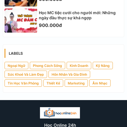
Học MC tiệc cưới cho người mới: Những
ngày đầu thực sự khá ngợp
900.000đ
LABELS
Ngoại Ngữ
Phong Cách Sống
Kinh Doanh
Kỹ Năng
Sức Khoẻ Và Làm Đẹp
Hôn Nhân Và Gia Đình
Tin Học Văn Phòng
Thiết Kế
Marketing
Âm Nhạc
Học Online 24h