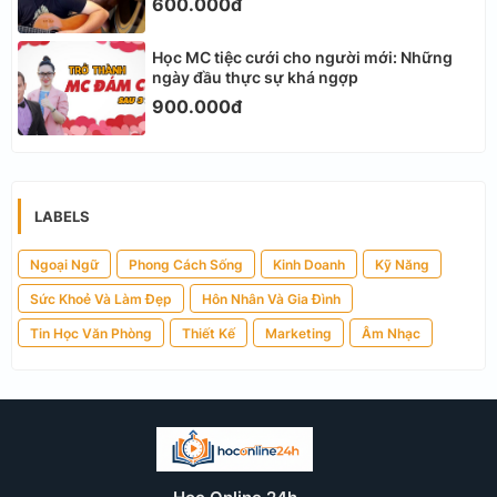
600.000đ
Học MC tiệc cưới cho người mới: Những
ngày đầu thực sự khá ngợp
900.000đ
LABELS
Ngoại Ngữ
Phong Cách Sống
Kinh Doanh
Kỹ Năng
Sức Khoẻ Và Làm Đẹp
Hôn Nhân Và Gia Đình
Tin Học Văn Phòng
Thiết Kế
Marketing
Âm Nhạc