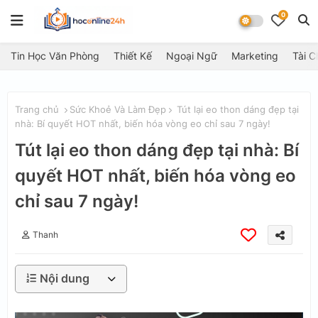
0
Tin Học Văn Phòng
Thiết Kế
Ngoại Ngữ
Marketing
Tài C
Trang chủ
Sức Khoẻ Và Làm Đẹp
Tút lại eo thon dáng đẹp tại
nhà: Bí quyết HOT nhất, biến hóa vòng eo chỉ sau 7 ngày!
Tút lại eo thon dáng đẹp tại nhà: Bí
quyết HOT nhất, biến hóa vòng eo
chỉ sau 7 ngày!
Thanh
Nội dung