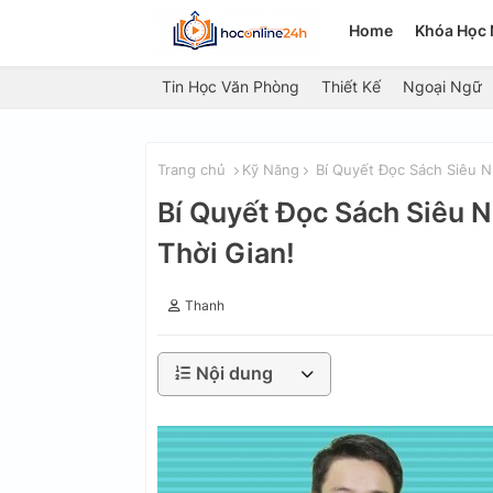
Home
Khóa Học 
Tin Học Văn Phòng
Thiết Kế
Ngoại Ngữ
Trang chủ
Kỹ Năng
Bí Quyết Đọc Sách Siêu N
Bí Quyết Đọc Sách Siêu 
Thời Gian!
Thanh
Nội dung