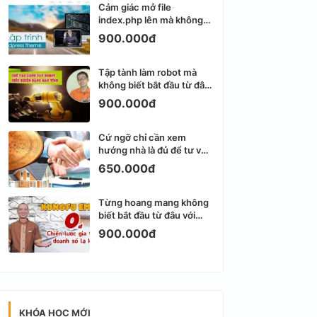
Cảm giác mở file
index.php lên mà không
biết viết gì tiếp theo
900.000đ
Tập tành làm robot mà
không biết bắt đầu từ đâu
thì dễ nản thật
900.000đ
Cứ ngỡ chỉ cần xem
hướng nhà là đủ để tư vấn
phong thủy bất động sản
650.000đ
Từng hoang mang không
biết bắt đầu từ đâu với
Email Marketing
900.000đ
KHÓA HỌC MỚI