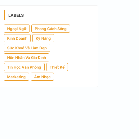
LABELS
Ngoại Ngữ
Phong Cách Sống
Kinh Doanh
Kỹ Năng
Sức Khoẻ Và Làm Đẹp
Hôn Nhân Và Gia Đình
Tin Học Văn Phòng
Thiết Kế
Marketing
Âm Nhạc