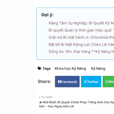
Gợi ý:
Nâng Tầm Sự Nghiệp: Bí Quyết Kỹ N
Bí quyết Quản lý thời gian hiệu quả:
Giải mã Bí mật hành vi: Chìa khóa t
Bật Mí Bí Mật Động Lực Chèo Lái Hà
Sống An Yên, Đạt Vững **Kỹ Năng H
Tags
Khóa học Kỹ Năng
Kỹ Năng
Facebook
Twitter
Wh
CŨ HƠN
🔥 Mới Nhất: Bí Quyết Chinh Phục Tiếng Anh Cho N
Gốc - Học Ngay Kẻo Lỡ!