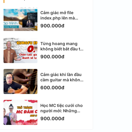
Cảm giác mở file
index.php lên mà
không biết viết gì tiếp
900.000đ
theo
Từng hoang mang
không biết bắt đầu từ
đâu với Email
900.000đ
Marketing
Cảm giác khi lần đầu
cầm guitar mà không
biết bắt đầu từ đâu
600.000đ
Học MC tiệc cưới cho
người mới: Những
ngày đầu thực sự khá
900.000đ
ngợp