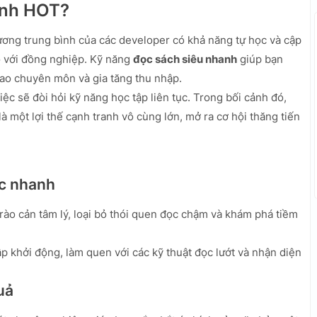
anh HOT?
ơng trung bình của các developer có khả năng tự học và cập
o với đồng nghiệp. Kỹ năng
đọc sách siêu nhanh
giúp bạn
cao chuyên môn và gia tăng thu nhập.
c sẽ đòi hỏi kỹ năng học tập liên tục. Trong bối cảnh đó,
là một lợi thế cạnh tranh vô cùng lớn, mở ra cơ hội thăng tiến
ọc nhanh
rào cản tâm lý, loại bỏ thói quen đọc chậm và khám phá tiềm
p khởi động, làm quen với các kỹ thuật đọc lướt và nhận diện
uả