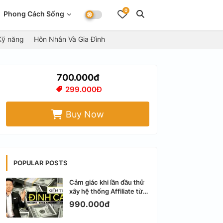
0
Phong Cách Sống
Kỹ năng
Hôn Nhân Và Gia Đình
700.000đ
299.000Đ
Buy Now
POPULAR POSTS
Cảm giác khi lần đầu thử
xây hệ thống Affiliate từ
Facebook cá nhân
990.000đ