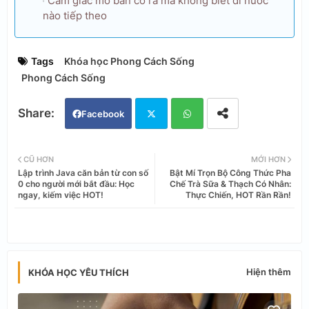
Cảm giác mở bàn cờ ra mà không biết đi nước
nào tiếp theo
Tags
Khóa học Phong Cách Sống
Phong Cách Sống
Facebook
Twi
Wh
CŨ HƠN
MỚI HƠN
Lập trình Java căn bản từ con số
Bật Mí Trọn Bộ Công Thức Pha
tter
ats
0 cho người mới bắt đầu: Học
Chế Trà Sữa & Thạch Có Nhân:
ngay, kiếm việc HOT!
Thực Chiến, HOT Rần Rần!
app
Hiện thêm
KHÓA HỌC YÊU THÍCH