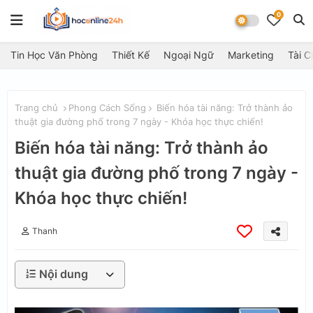
0
Tin Học Văn Phòng
Thiết Kế
Ngoại Ngữ
Marketing
Tài C
Trang chủ
Phong Cách Sống
Biến hóa tài năng: Trở thành ảo
thuật gia đường phố trong 7 ngày - Khóa học thực chiến!
Biến hóa tài năng: Trở thành ảo
thuật gia đường phố trong 7 ngày -
Khóa học thực chiến!
Thanh
Nội dung