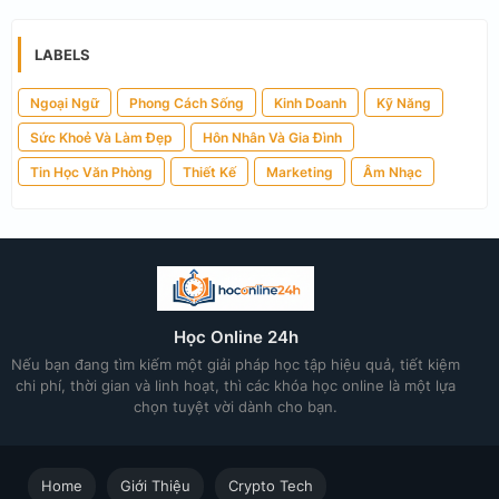
LABELS
Ngoại Ngữ
Phong Cách Sống
Kinh Doanh
Kỹ Năng
Sức Khoẻ Và Làm Đẹp
Hôn Nhân Và Gia Đình
Tin Học Văn Phòng
Thiết Kế
Marketing
Âm Nhạc
Học Online 24h
Nếu bạn đang tìm kiếm một giải pháp học tập hiệu quả, tiết kiệm
chi phí, thời gian và linh hoạt, thì các khóa học online là một lựa
chọn tuyệt vời dành cho bạn.
Home
Giới Thiệu
Crypto Tech