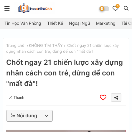
0
Tin Học Văn Phòng
Thiết Kế
Ngoại Ngữ
Marketing
Tài C
Trang chủ
KHÔNG TÌM THẤY
Chốt ngay 21 chiến lược xây
dựng nhân cách con trẻ, đừng để con "mất đà"!
Chốt ngay 21 chiến lược xây dựng
nhân cách con trẻ, đừng để con
"mất đà"!
Thanh
Nội dung