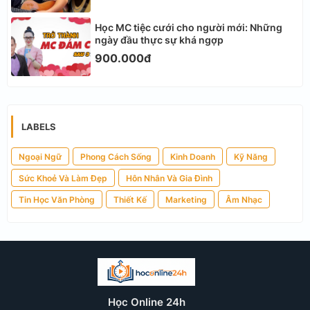
Học MC tiệc cưới cho người mới: Những
ngày đầu thực sự khá ngợp
900.000đ
LABELS
Ngoại Ngữ
Phong Cách Sống
Kinh Doanh
Kỹ Năng
Sức Khoẻ Và Làm Đẹp
Hôn Nhân Và Gia Đình
Tin Học Văn Phòng
Thiết Kế
Marketing
Âm Nhạc
Học Online 24h