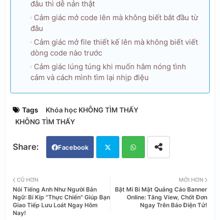
đâu thì dễ nản thật
Cảm giác mở code lên mà không biết bắt đầu từ
đâu
Cảm giác mở file thiết kế lên mà không biết viết
dòng code nào trước
Cảm giác lúng túng khi muốn hâm nóng tình
cảm và cách mình tìm lại nhịp điệu
Tags
Khóa học KHÔNG TÌM THẤY
KHÔNG TÌM THẤY
Facebook
Twi
Wh
CŨ HƠN
MỚI HƠN
Nói Tiếng Anh Như Người Bản
Bật Mí Bí Mật Quảng Cáo Banner
tter
ats
Ngữ: Bí Kíp "Thực Chiến" Giúp Bạn
Online: Tăng View, Chốt Đơn
Giao Tiếp Lưu Loát Ngay Hôm
Ngay Trên Báo Điện Tử!
Nay!
app