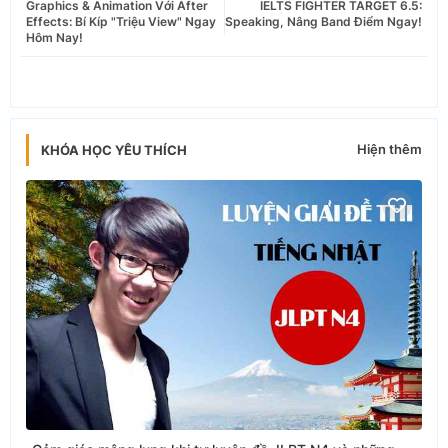
Graphics & Animation Với After
IELTS FIGHTER TARGET 6.5:
Effects: Bí Kíp "Triệu View" Ngay
Speaking, Nâng Band Điểm Ngay!
Hôm Nay!
app
Hiện thêm
KHÓA HỌC YÊU THÍCH