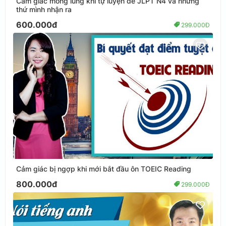
Cảm giác mông lung khi tự luyện đề JLPT N4 và những
thứ mình nhận ra
600.000đ
299.000Đ
Cảm giác bị ngợp khi mới bắt đầu ôn TOEIC Reading
800.000đ
299.000Đ