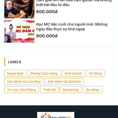
biết bắt đầu từ đâu
600.000đ
Học MC tiệc cưới cho người mới: Những
ngày đầu thực sự khá ngợp
900.000đ
LABELS
Ngoại Ngữ
Phong Cách Sống
Kinh Doanh
Kỹ Năng
Sức Khoẻ Và Làm Đẹp
Hôn Nhân Và Gia Đình
Tin Học Văn Phòng
Thiết Kế
Marketing
Âm Nhạc