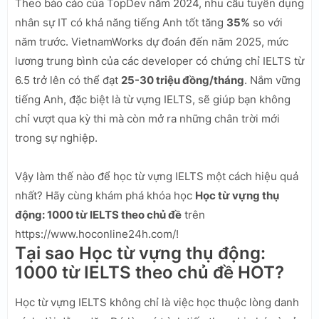
Theo báo cáo của TopDev năm 2024, nhu cầu tuyển dụng
nhân sự IT có khả năng tiếng Anh tốt tăng
35%
so với
năm trước. VietnamWorks dự đoán đến năm 2025, mức
lương trung bình của các developer có chứng chỉ IELTS từ
6.5 trở lên có thể đạt
25-30 triệu đồng/tháng
. Nắm vững
tiếng Anh, đặc biệt là từ vựng IELTS, sẽ giúp bạn không
chỉ vượt qua kỳ thi mà còn mở ra những chân trời mới
trong sự nghiệp.
Vậy làm thế nào để học từ vựng IELTS một cách hiệu quả
nhất? Hãy cùng khám phá khóa học
Học từ vựng thụ
động: 1000 từ IELTS theo chủ đề
trên
https://www.hoconline24h.com/!
Tại sao Học từ vựng thụ động:
1000 từ IELTS theo chủ đề HOT?
Học từ vựng IELTS không chỉ là việc học thuộc lòng danh