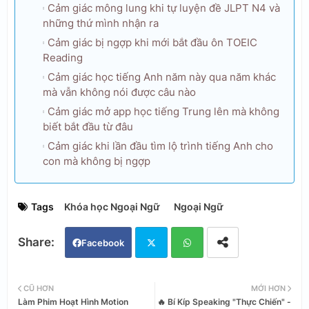
Cảm giác mông lung khi tự luyện đề JLPT N4 và
những thứ mình nhận ra
Cảm giác bị ngợp khi mới bắt đầu ôn TOEIC
Reading
Cảm giác học tiếng Anh năm này qua năm khác
mà vẫn không nói được câu nào
Cảm giác mở app học tiếng Trung lên mà không
biết bắt đầu từ đâu
Cảm giác khi lần đầu tìm lộ trình tiếng Anh cho
con mà không bị ngợp
Tags
Khóa học Ngoại Ngữ
Ngoại Ngữ
Facebook
Twi
Wh
CŨ HƠN
MỚI HƠN
Làm Phim Hoạt Hình Motion
🔥 Bí Kíp Speaking "Thực Chiến" -
tter
ats