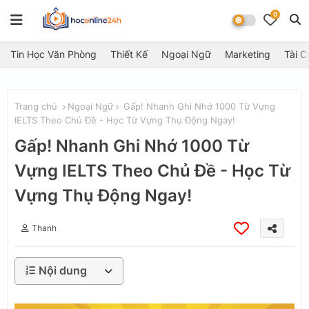
0
Tin Học Văn Phòng
Thiết Kế
Ngoại Ngữ
Marketing
Tài C
Trang chủ
Ngoại Ngữ
Gấp! Nhanh Ghi Nhớ 1000 Từ Vựng
IELTS Theo Chủ Đề - Học Từ Vựng Thụ Động Ngay!
Gấp! Nhanh Ghi Nhớ 1000 Từ
Vựng IELTS Theo Chủ Đề - Học Từ
Vựng Thụ Động Ngay!
Thanh
Nội dung