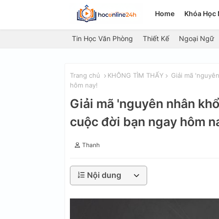
Home
Khóa Học 
Tin Học Văn Phòng
Thiết Kế
Ngoại Ngữ
Trang chủ
KHÔNG TÌM THẤY
Giải mã 'nguyên
hôm nay!
Giải mã 'nguyên nhân khổ'
cuộc đời bạn ngay hôm n
Thanh
Nội dung