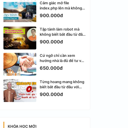
Cảm giác mở file
index.php lên mà không
biết viết gì tiếp theo
900.000đ
Tập tành làm robot mà
không biết bắt đầu từ đâu
thì dễ nản thật
900.000đ
Cứ ngỡ chỉ cần xem
hướng nhà là đủ để tư vấn
phong thủy bất động sản
650.000đ
Từng hoang mang không
biết bắt đầu từ đâu với
Email Marketing
900.000đ
KHÓA HỌC MỚI