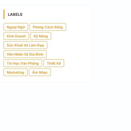
LABELS
Ngoại Ngữ
Phong Cách Sống
Kinh Doanh
Kỹ Năng
Sức Khoẻ Và Làm Đẹp
Hôn Nhân Và Gia Đình
Tin Học Văn Phòng
Thiết Kế
Marketing
Âm Nhạc