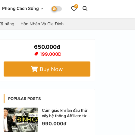
0
Phong Cách Sống
Kỹ năng
Hôn Nhân Và Gia Đình
650.000đ
199.000Đ
Buy Now
POPULAR POSTS
Cảm giác khi lần đầu thử
xây hệ thống Affiliate từ
Facebook cá nhân
990.000đ