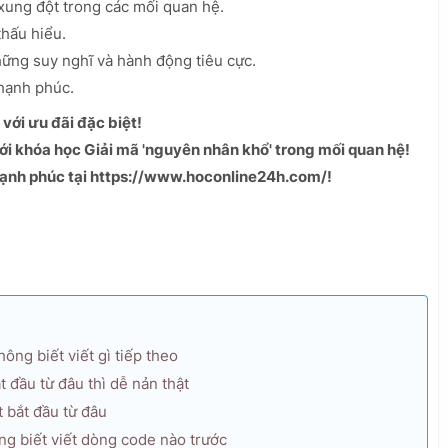
xung đột trong các mối quan hệ.
thấu hiểu.
ững suy nghĩ và hành động tiêu cực.
hạnh phúc.
 với ưu đãi đặc biệt!
ới khóa học Giải mã 'nguyên nhân khổ' trong mối quan hệ!
ạnh phúc tại https://www.hoconline24h.com/!
ông biết viết gì tiếp theo
 đầu từ đâu thì dễ nản thật
 bắt đầu từ đâu
ng biết viết dòng code nào trước