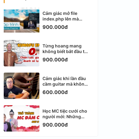
Cảm giác mở file
index.php lên mà
không biết viết gì tiếp
900.000đ
theo
Từng hoang mang
không biết bắt đầu từ
đâu với Email
900.000đ
Marketing
Cảm giác khi lần đầu
cầm guitar mà không
biết bắt đầu từ đâu
600.000đ
Học MC tiệc cưới cho
người mới: Những
ngày đầu thực sự khá
900.000đ
ngợp