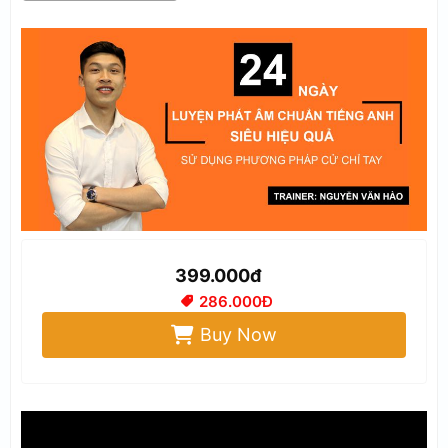
399.000đ
286.000Đ
Buy Now