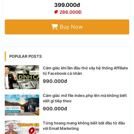
399.000đ
286.000Đ
Buy Now
POPULAR POSTS
Cảm giác khi lần đầu thử xây hệ thống Affiliate
từ Facebook cá nhân
990.000đ
Cảm giác mở file index.php lên mà không biết
viết gì tiếp theo
900.000đ
Từng hoang mang không biết bắt đầu từ đâu
với Email Marketing