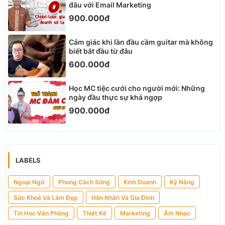
đâu với Email Marketing
900.000đ
Cảm giác khi lần đầu cầm guitar mà không
biết bắt đầu từ đâu
600.000đ
Học MC tiệc cưới cho người mới: Những
ngày đầu thực sự khá ngợp
900.000đ
LABELS
Ngoại Ngữ
Phong Cách Sống
Kinh Doanh
Kỹ Năng
Sức Khoẻ Và Làm Đẹp
Hôn Nhân Và Gia Đình
Tin Học Văn Phòng
Thiết Kế
Marketing
Âm Nhạc