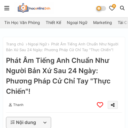
0
Tin Học Văn Phòng
Thiết Kế
Ngoại Ngữ
Marketing
Tài C
Trang chủ
Ngoại Ngữ
Phát Âm Tiếng Anh Chuẩn Như Người
Bản Xứ Sau 24 Ngày: Phương Pháp Cử Chỉ Tay "Thực Chiến"!
Phát Âm Tiếng Anh Chuẩn Như
Người Bản Xứ Sau 24 Ngày:
Phương Pháp Cử Chỉ Tay "Thực
Chiến"!
Thanh
Nội dung