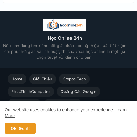
Học Online 24h
Nếu bạn đang tìm kiếm một giải pháp học tập hiệu quả, tiết kiệm
chi phí, thời gian và linh hoạt, thì các khóa học online là một lựa
chọn tuyệt vời dành cho bạn.
Home
Giới Thiệu
Crypto Tech
PhucThinhComputer
Quảng Cáo Google
Thiết kế in ấn
Techsolution.vn
Our website uses cookies to enhance your experience.
Learn
More
Học Online cùng Chuyên gia - Khóa học trực tuyến dành cho
người đi làm © 2023 - 2026 Học Online 24h - Design by
Ok, Go it!
Web5s.net