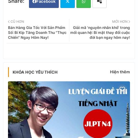
Facebook
Twi
Wh
CŨ HƠN
MỚI HƠN
Bán Hàng Gia Tốc Với Sản Phẩm
Giải mã 'nguyên nhân khổ' trong
tter
ats
Số: Bí Kíp Tăng Doanh Thu "Thực
mối quan hệ: Bí mật thay đổi cuộc
Chiến" Ngay Hôm Nay!
đời bạn ngay hôm nay!
app
Hiện thêm
KHÓA HỌC YÊU THÍCH