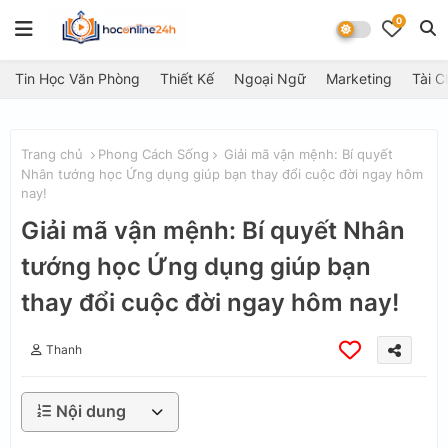
0
Tin Học Văn Phòng
Thiết Kế
Ngoại Ngữ
Marketing
Tài C
Trang chủ
Phong Cách Sống
Giải mã vận mệnh: Bí quyết
Nhân tướng học Ứng dụng giúp bạn thay đổi cuộc đời ngay hôm
nay!
Giải mã vận mệnh: Bí quyết Nhân
tướng học Ứng dụng giúp bạn
thay đổi cuộc đời ngay hôm nay!
Thanh
Nội dung