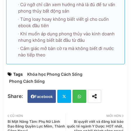
Cứ ngỡ chỉ cần xem hướng nhà là đủ để tư vấn
phong thủy bất động sản
Từng loay hoay không biết viết gì cho cuốn
ebook đầu tiên
Khi muốn áp dụng phong thủy vào kinh doanh
nhưng không biết bắt đầu từ đâu
Cảm giác mở bàn cờ ra mà không biết đi nước
nào tiếp theo
Tags
Khóa học Phong Cách Sống
Phong Cách Sống
Facebook
Twi
Wh
CŨ HƠN
MỚI HƠN
Bí Mật Nâng Tầm: Phụ Nữ Lãnh
Bí quyết viết và đăng bài báo
tter
ats
Đạo Bằng Quyền Lực Mềm, Thành
quốc tế ngành Y Dược: HOT nhất,
Công Ngay!
tăng cơ hội thành công ngay!