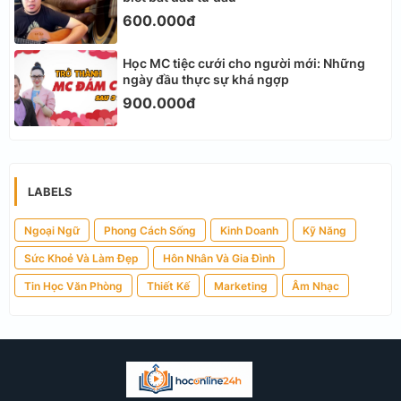
600.000đ
Học MC tiệc cưới cho người mới: Những
ngày đầu thực sự khá ngợp
900.000đ
LABELS
Ngoại Ngữ
Phong Cách Sống
Kinh Doanh
Kỹ Năng
Sức Khoẻ Và Làm Đẹp
Hôn Nhân Và Gia Đình
Tin Học Văn Phòng
Thiết Kế
Marketing
Âm Nhạc