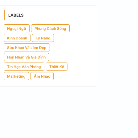
LABELS
Ngoại Ngữ
Phong Cách Sống
Kinh Doanh
Kỹ Năng
Sức Khoẻ Và Làm Đẹp
Hôn Nhân Và Gia Đình
Tin Học Văn Phòng
Thiết Kế
Marketing
Âm Nhạc