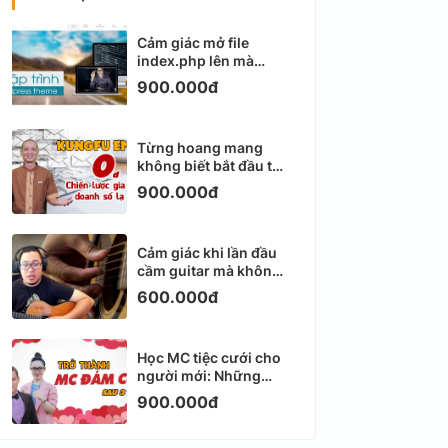
Cảm giác mở file
index.php lên mà
không biết viết gì tiếp
900.000đ
theo
Từng hoang mang
không biết bắt đầu từ
đâu với Email
900.000đ
Marketing
Cảm giác khi lần đầu
cầm guitar mà không
biết bắt đầu từ đâu
600.000đ
Học MC tiệc cưới cho
người mới: Những
ngày đầu thực sự khá
900.000đ
ngợp