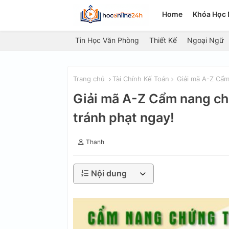
Home
Khóa Học 
Tin Học Văn Phòng
Thiết Kế
Ngoại Ngữ
Trang chủ
Tài Chính Kế Toán
Giải mã A-Z Cẩm
Giải mã A-Z Cẩm nang ch
tránh phạt ngay!
Thanh
Nội dung