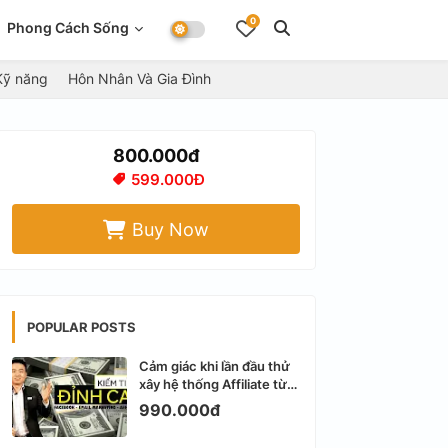
0
Phong Cách Sống
Kỹ năng
Hôn Nhân Và Gia Đình
800.000đ
599.000Đ
Buy Now
POPULAR POSTS
Cảm giác khi lần đầu thử
xây hệ thống Affiliate từ
Facebook cá nhân
990.000đ