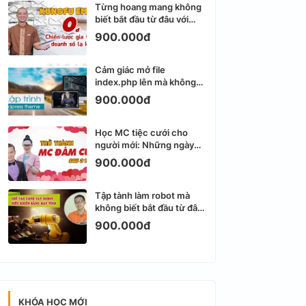
Từng hoang mang không
biết bắt đầu từ đâu với
Email Marketing
900.000đ
Cảm giác mở file
index.php lên mà không
biết viết gì tiếp theo
900.000đ
Học MC tiệc cưới cho
người mới: Những ngày
đầu thực sự khá ngợp
900.000đ
Tập tành làm robot mà
không biết bắt đầu từ đâu
thì dễ nản thật
900.000đ
KHÓA HỌC MỚI