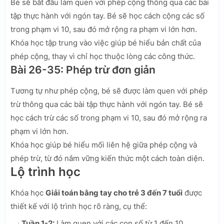
Bé sẽ bắt đầu làm quen với phép cộng thông qua các bài
tập thực hành với ngón tay. Bé sẽ học cách cộng các số
trong phạm vi 10, sau đó mở rộng ra phạm vi lớn hơn.
Khóa học tập trung vào việc giúp bé hiểu bản chất của
phép cộng, thay vì chỉ học thuộc lòng các công thức.
Bài 26-35: Phép trừ đơn giản
Tương tự như phép cộng, bé sẽ được làm quen với phép
trừ thông qua các bài tập thực hành với ngón tay. Bé sẽ
học cách trừ các số trong phạm vi 10, sau đó mở rộng ra
phạm vi lớn hơn.
Khóa học giúp bé hiểu mối liên hệ giữa phép cộng và
phép trừ, từ đó nắm vững kiến thức một cách toàn diện.
Lộ trình học
Khóa học
Giải toán bằng tay cho trẻ 3 đến 7 tuổi
được
thiết kế với lộ trình học rõ ràng, cụ thể:
Tuần 1-2:
Làm quen với các con số từ 1 đến 10