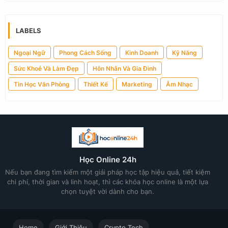
LABELS
Ngoại Ngữ
Phong Cách Sống
Kinh Doanh
Kỹ Năng
Sức Khoẻ Và Làm Đẹp
Hôn Nhân Và Gia Đình
Tin Học Văn Phòng
Thiết Kế
Marketing
Âm Nhạc
Học Online 24h
Nếu bạn đang tìm kiếm một giải pháp học tập hiệu quả, tiết kiệm
chi phí, thời gian và linh hoạt, thì các khóa học online là một lựa
chọn tuyệt vời dành cho bạn.
Home
Giới Thiệu
Crypto Tech