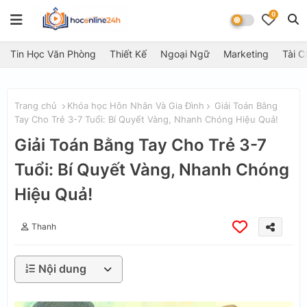
0
Tin Học Văn Phòng
Thiết Kế
Ngoại Ngữ
Marketing
Tài C
Trang chủ
Khóa học Hôn Nhân Và Gia Đình
Giải Toán Bằng
Tay Cho Trẻ 3-7 Tuổi: Bí Quyết Vàng, Nhanh Chóng Hiệu Quả!
Giải Toán Bằng Tay Cho Trẻ 3-7
Tuổi: Bí Quyết Vàng, Nhanh Chóng
Hiệu Quả!
Thanh
Nội dung