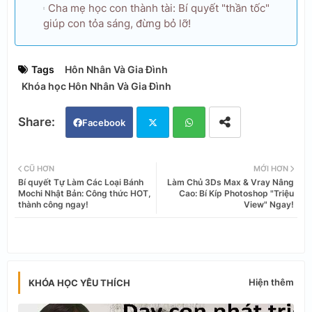
Cha mẹ học con thành tài: Bí quyết "thần tốc"
giúp con tỏa sáng, đừng bỏ lỡ!
Tags
Hôn Nhân Và Gia Đình
Khóa học Hôn Nhân Và Gia Đình
Facebook
Twi
Wh
CŨ HƠN
MỚI HƠN
Bí quyết Tự Làm Các Loại Bánh
Làm Chủ 3Ds Max & Vray Nâng
tter
ats
Mochi Nhật Bản: Công thức HOT,
Cao: Bí Kíp Photoshop "Triệu
thành công ngay!
View" Ngay!
app
Hiện thêm
KHÓA HỌC YÊU THÍCH