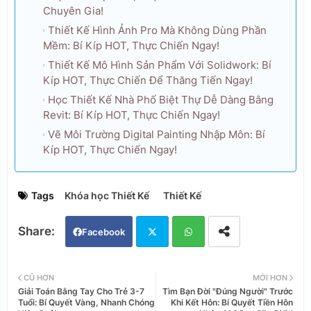
Chuyên Gia!
Thiết Kế Hình Ảnh Pro Mà Không Dùng Phần
Mềm: Bí Kíp HOT, Thực Chiến Ngay!
Thiết Kế Mô Hình Sản Phẩm Với Solidwork: Bí
Kíp HOT, Thực Chiến Để Thăng Tiến Ngay!
Học Thiết Kế Nhà Phố Biệt Thự Dễ Dàng Bằng
Revit: Bí Kíp HOT, Thực Chiến Ngay!
Vẽ Môi Trường Digital Painting Nhập Môn: Bí
Kíp HOT, Thực Chiến Ngay!
Tags
Khóa học Thiết Kế
Thiết Kế
Facebook
Twi
Wh
CŨ HƠN
MỚI HƠN
Giải Toán Bằng Tay Cho Trẻ 3-7
Tìm Bạn Đời "Đúng Người" Trước
tter
ats
Tuổi: Bí Quyết Vàng, Nhanh Chóng
Khi Kết Hôn: Bí Quyết Tiền Hôn