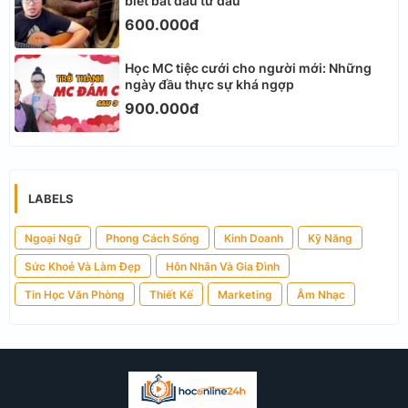
biết bắt đầu từ đâu
600.000đ
Học MC tiệc cưới cho người mới: Những
ngày đầu thực sự khá ngợp
900.000đ
LABELS
Ngoại Ngữ
Phong Cách Sống
Kinh Doanh
Kỹ Năng
Sức Khoẻ Và Làm Đẹp
Hôn Nhân Và Gia Đình
Tin Học Văn Phòng
Thiết Kế
Marketing
Âm Nhạc