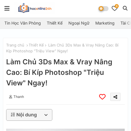
0
Tin Học Văn Phòng
Thiết Kế
Ngoại Ngữ
Marketing
Tài C
Trang chủ
Thiết Kế
Làm Chủ 3Ds Max & Vray Nâng Cao: Bí
Kíp Photoshop "Triệu View" Ngay!
Làm Chủ 3Ds Max & Vray Nâng
Cao: Bí Kíp Photoshop "Triệu
View" Ngay!
Thanh
Nội dung