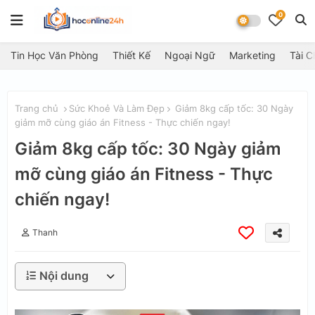
0
Tin Học Văn Phòng
Thiết Kế
Ngoại Ngữ
Marketing
Tài C
Trang chủ
Sức Khoẻ Và Làm Đẹp
Giảm 8kg cấp tốc: 30 Ngày
giảm mỡ cùng giáo án Fitness - Thực chiến ngay!
Giảm 8kg cấp tốc: 30 Ngày giảm
mỡ cùng giáo án Fitness - Thực
chiến ngay!
Thanh
Nội dung