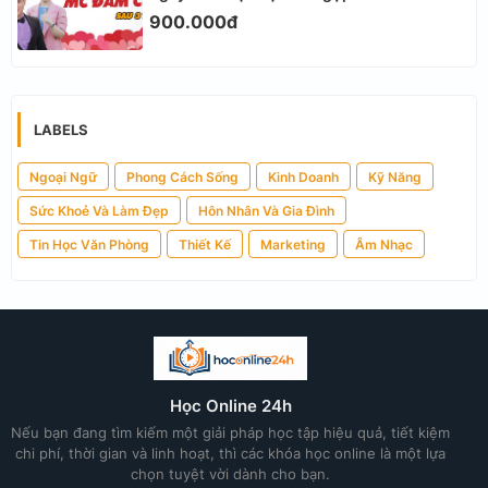
900.000đ
LABELS
Ngoại Ngữ
Phong Cách Sống
Kinh Doanh
Kỹ Năng
Sức Khoẻ Và Làm Đẹp
Hôn Nhân Và Gia Đình
Tin Học Văn Phòng
Thiết Kế
Marketing
Âm Nhạc
Học Online 24h
Nếu bạn đang tìm kiếm một giải pháp học tập hiệu quả, tiết kiệm
chi phí, thời gian và linh hoạt, thì các khóa học online là một lựa
chọn tuyệt vời dành cho bạn.