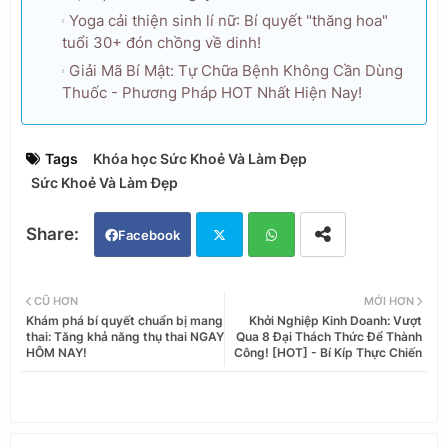
Yoga cải thiện sinh lí nữ: Bí quyết "thăng hoa"
tuổi 30+ đón chồng về dinh!
Giải Mã Bí Mật: Tự Chữa Bệnh Không Cần Dùng
Thuốc - Phương Pháp HOT Nhất Hiện Nay!
Tags
Khóa học Sức Khoẻ Và Làm Đẹp
Sức Khoẻ Và Làm Đẹp
Facebook
Twi
Wh
CŨ HƠN
MỚI HƠN
Khám phá bí quyết chuẩn bị mang
Khởi Nghiệp Kinh Doanh: Vượt
tter
ats
thai: Tăng khả năng thụ thai NGAY
Qua 8 Đại Thách Thức Để Thành
HÔM NAY!
Công! [HOT] - Bí Kíp Thực Chiến
app