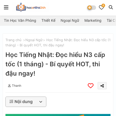
0
Tin Học Văn Phòng
Thiết Kế
Ngoại Ngữ
Marketing
Tài C
Trang chủ
Ngoại Ngữ
Học Tiếng Nhật: Đọc hiểu N3 cấp tốc (1
tháng) - Bí quyết HOT, thi đậu ngay!
Học Tiếng Nhật: Đọc hiểu N3 cấp
tốc (1 tháng) - Bí quyết HOT, thi
đậu ngay!
Thanh
Nội dung