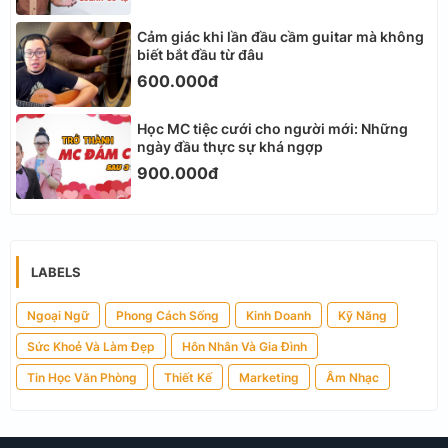
Cảm giác khi lần đầu cầm guitar mà không
biết bắt đầu từ đâu
600.000đ
Học MC tiệc cưới cho người mới: Những
ngày đầu thực sự khá ngợp
900.000đ
LABELS
Ngoại Ngữ
Phong Cách Sống
Kinh Doanh
Kỹ Năng
Sức Khoẻ Và Làm Đẹp
Hôn Nhân Và Gia Đình
Tin Học Văn Phòng
Thiết Kế
Marketing
Âm Nhạc