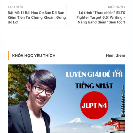
Twi
Wh
CŨ HƠN
MỚI HƠN
Bật Mí: 11 Bài Học Cơ Bản Để Bạn
Lộ trình "Thực chiến" IELTS
tter
ats
Kiếm Tiền Từ Chứng Khoán, Đừng
Fighter Target 6.5: Writing -
Bỏ Lỡ!
Nâng band điểm "Siêu tốc"!
app
Hiện thêm
KHÓA HỌC YÊU THÍCH