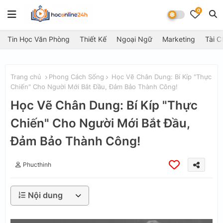
0
Tin Học Văn Phòng
Thiết Kế
Ngoại Ngữ
Marketing
Tài C
Trang chủ
Phong Cách Sống
Học Vẽ Chân Dung: Bí Kíp "Thực
Chiến" Cho Người Mới Bắt Đầu, Đảm Bảo Thành Công!
Học Vẽ Chân Dung: Bí Kíp "Thực
Chiến" Cho Người Mới Bắt Đầu,
Đảm Bảo Thành Công!
Phucthinh
Nội dung