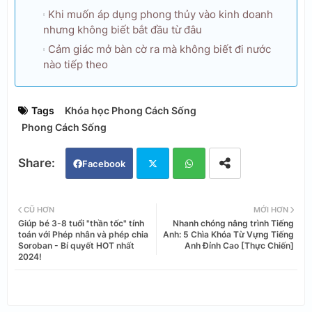
Khi muốn áp dụng phong thủy vào kinh doanh
nhưng không biết bắt đầu từ đâu
Cảm giác mở bàn cờ ra mà không biết đi nước
nào tiếp theo
Tags
Khóa học Phong Cách Sống
Phong Cách Sống
Facebook
Twi
Wh
CŨ HƠN
MỚI HƠN
Giúp bé 3-8 tuổi "thần tốc" tính
Nhanh chóng nâng trình Tiếng
tter
ats
toán với Phép nhân và phép chia
Anh: 5 Chìa Khóa Từ Vựng Tiếng
Soroban - Bí quyết HOT nhất
Anh Đỉnh Cao [Thực Chiến]
2024!
app