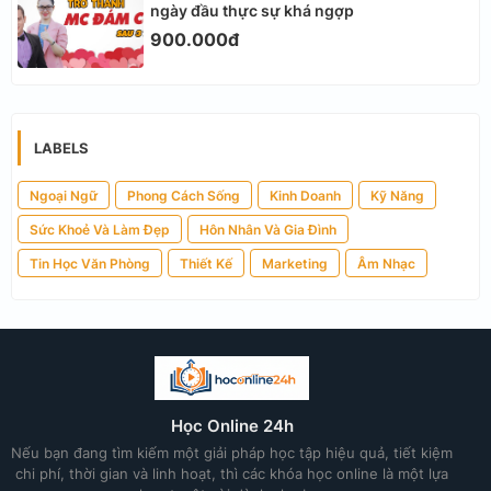
ngày đầu thực sự khá ngợp
900.000đ
LABELS
Ngoại Ngữ
Phong Cách Sống
Kinh Doanh
Kỹ Năng
Sức Khoẻ Và Làm Đẹp
Hôn Nhân Và Gia Đình
Tin Học Văn Phòng
Thiết Kế
Marketing
Âm Nhạc
Học Online 24h
Nếu bạn đang tìm kiếm một giải pháp học tập hiệu quả, tiết kiệm
chi phí, thời gian và linh hoạt, thì các khóa học online là một lựa