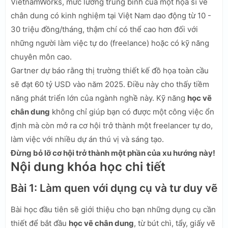
VietnamWorks, mức lương trung bình của một họa sĩ vẽ
chân dung có kinh nghiệm tại Việt Nam dao động từ 10 -
30 triệu đồng/tháng, thậm chí có thể cao hơn đối với
những người làm việc tự do (freelance) hoặc có kỹ năng
chuyên môn cao.
Gartner dự báo rằng thị trường thiết kế đồ họa toàn cầu
sẽ đạt 60 tỷ USD vào năm 2025. Điều này cho thấy tiềm
năng phát triển lớn của ngành nghề này. Kỹ năng
học vẽ
chân dung
không chỉ giúp bạn có được một công việc ổn
định mà còn mở ra cơ hội trở thành một freelancer tự do,
làm việc với nhiều dự án thú vị và sáng tạo.
Đừng bỏ lỡ cơ hội trở thành một phần của xu hướng này!
Nội dung khóa học chi tiết
Bài 1: Làm quen với dụng cụ và tư duy vẽ
Bài học đầu tiên sẽ giới thiệu cho bạn những dụng cụ cần
thiết để bắt đầu
học vẽ chân dung
, từ bút chì, tẩy, giấy vẽ