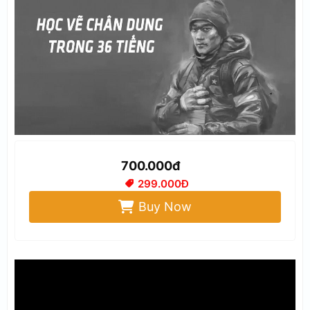
700.000đ
299.000Đ
Buy Now