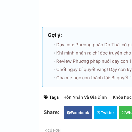
Gợi ý:
Dạy con: Phương pháp Do Thái có g
Khi mình nhận ra chỉ đọc truyện cho
Review Phương pháp nuôi dạy con 1-
Chốt ngay bí quyết vàng! Dạy con kỹ
Cha mẹ học con thành tài: Bí quyết "
Tags
Hôn Nhân Và Gia Đình
Khóa học
Facebook
Twitter
Wh
CŨ HƠN