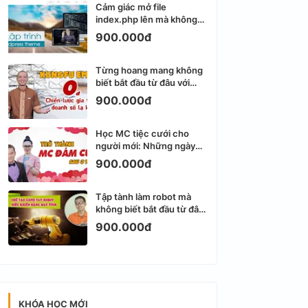
Cảm giác mở file
index.php lên mà không
biết viết gì tiếp theo
900.000đ
Từng hoang mang không
biết bắt đầu từ đâu với
Email Marketing
900.000đ
Học MC tiệc cưới cho
người mới: Những ngày
đầu thực sự khá ngợp
900.000đ
Tập tành làm robot mà
không biết bắt đầu từ đâu
thì dễ nản thật
900.000đ
KHÓA HỌC MỚI