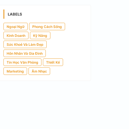
LABELS
Ngoại Ngữ
Phong Cách Sống
Kinh Doanh
Kỹ Năng
Sức Khoẻ Và Làm Đẹp
Hôn Nhân Và Gia Đình
Tin Học Văn Phòng
Thiết Kế
Marketing
Âm Nhạc