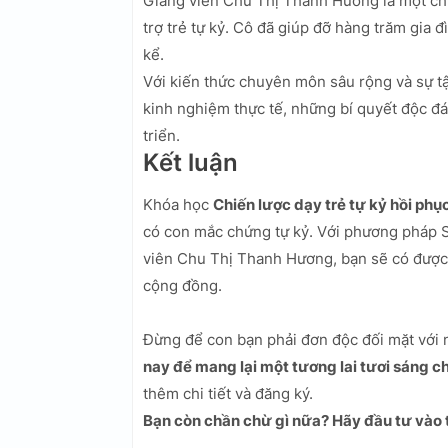
Giảng viên Chu Thị Thanh Hương là một chu
trợ trẻ tự kỷ. Cô đã giúp đỡ hàng trăm gia
kể.
Với kiến thức chuyên môn sâu rộng và sự t
kinh nghiệm thực tế, những bí quyết độc đ
triển.
Kết luận
Khóa học
Chiến lược dạy trẻ tự kỷ hồi phụ
có con mắc chứng tự kỷ. Với phương pháp So
viên Chu Thị Thanh Hương, bạn sẽ có được 
cộng đồng.
Đừng để con bạn phải đơn độc đối mặt với
nay để mang lại một tương lai tươi sáng c
thêm chi tiết và đăng ký.
Bạn còn chần chừ gì nữa? Hãy đầu tư vào 