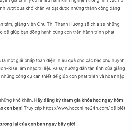
yên gia tâm lý có nhiều năm kinh nghiệm trong lĩnh vực hỗ
 đình vượt qua khó khăn và đạt được những thành công đáng
ận tâm, giảng viên Chu Thị Thanh Hương sẽ chia sẻ những
áo để giúp bạn đồng hành cùng con trên hành trình phát
c
là một giải pháp toàn diện, hiệu quả cho các bậc phụ huynh
n-Rise, âm nhạc trị liệu và sự hướng dẫn tận tình của giảng
những công cụ cần thiết để giúp con phát triển và hòa nhập
 những khó khăn.
Hãy đăng ký tham gia khóa học ngay hôm
ho con bạn!
Truy cập https://www.hoconline24h.com/ để biết
tương lai của con bạn ngay bây giờ!