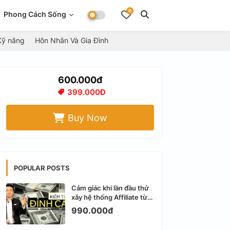
0
Phong Cách Sống
Kỹ năng
Hôn Nhân Và Gia Đình
600.000đ
399.000Đ
Buy Now
POPULAR POSTS
Cảm giác khi lần đầu thử
xây hệ thống Affiliate từ
Facebook cá nhân
990.000đ