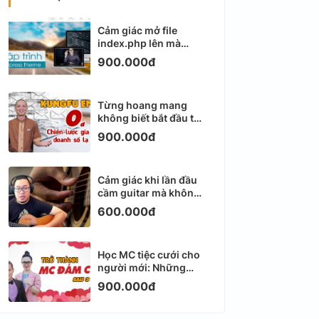
Cảm giác mở file
index.php lên mà
không biết viết gì tiếp
900.000đ
theo
Từng hoang mang
không biết bắt đầu từ
đâu với Email
900.000đ
Marketing
Cảm giác khi lần đầu
cầm guitar mà không
biết bắt đầu từ đâu
600.000đ
Học MC tiệc cưới cho
người mới: Những
ngày đầu thực sự khá
900.000đ
ngợp