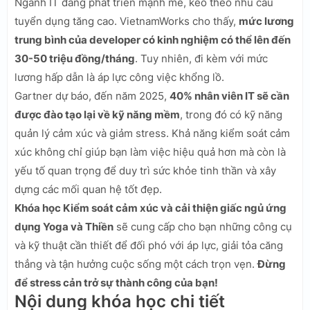
Ngành IT đang phát triển mạnh mẽ, kéo theo nhu cầu
tuyển dụng tăng cao. VietnamWorks cho thấy,
mức lương
trung bình của developer có kinh nghiệm có thể lên đến
30-50 triệu đồng/tháng
. Tuy nhiên, đi kèm với mức
lương hấp dẫn là áp lực công việc khổng lồ.
Gartner dự báo, đến năm 2025,
40% nhân viên IT sẽ cần
được đào tạo lại về kỹ năng mềm
, trong đó có kỹ năng
quản lý cảm xúc và giảm stress. Khả năng kiểm soát cảm
xúc không chỉ giúp bạn làm việc hiệu quả hơn mà còn là
yếu tố quan trọng để duy trì sức khỏe tinh thần và xây
dựng các mối quan hệ tốt đẹp.
Khóa học Kiểm soát cảm xúc và cải thiện giấc ngủ ứng
dụng Yoga và Thiền
sẽ cung cấp cho bạn những công cụ
và kỹ thuật cần thiết để đối phó với áp lực, giải tỏa căng
thẳng và tận hưởng cuộc sống một cách trọn vẹn.
Đừng
để stress cản trở sự thành công của bạn!
Nội dung khóa học chi tiết