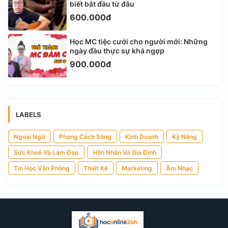
biết bắt đầu từ đâu
600.000đ
Học MC tiệc cưới cho người mới: Những
ngày đầu thực sự khá ngợp
900.000đ
LABELS
Ngoại Ngữ
Phong Cách Sống
Kinh Doanh
Kỹ Năng
Sức Khoẻ Và Làm Đẹp
Hôn Nhân Và Gia Đình
Tin Học Văn Phòng
Thiết Kế
Marketing
Âm Nhạc