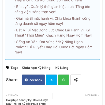
Tiếp & Ứng Xử Nơi Công Sở Thực Chiến!
Bí quyết Quản lý thời gian hiệu quả: Tăng tốc
công việc, sống trọn vẹn!
Giải mã Bí mật hành vi: Chìa khóa thành công,
tăng doanh số ngay hôm nay!
Bật Mí Bí Mật Động Lực Chèo Lái Hành Vi: Kỹ
Thuật "Thôi Miên" Khách Hàng Ngay Hôm Nay!
Sống An Yên, Đạt Vững **Kỹ Năng Hạnh
Phúc**: Bí Quyết Thay Đổi Cuộc Đời Ngay Hôm
Nay!
Tags
Khóa học Kỹ Năng
Kỹ Năng
Facebook
Twi
Wh
CŨ HƠN
MỚI HƠN
Hồi phục con tự kỷ: Chiến Lược
tter
ats
Dạy Trẻ Tự Kỷ Hồi Phục Thực