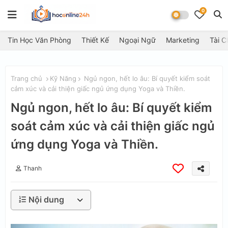
0
Tin Học Văn Phòng
Thiết Kế
Ngoại Ngữ
Marketing
Tài C
Trang chủ
Kỹ Năng
Ngủ ngon, hết lo âu: Bí quyết kiểm soát
cảm xúc và cải thiện giấc ngủ ứng dụng Yoga và Thiền.
Ngủ ngon, hết lo âu: Bí quyết kiểm
soát cảm xúc và cải thiện giấc ngủ
ứng dụng Yoga và Thiền.
Thanh
Nội dung