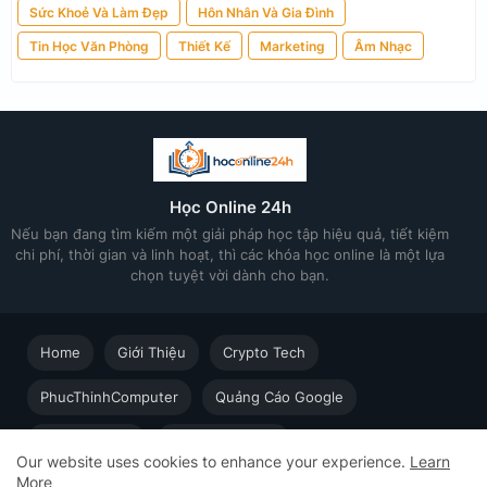
Sức Khoẻ Và Làm Đẹp
Hôn Nhân Và Gia Đình
Tin Học Văn Phòng
Thiết Kế
Marketing
Âm Nhạc
Học Online 24h
Nếu bạn đang tìm kiếm một giải pháp học tập hiệu quả, tiết kiệm
chi phí, thời gian và linh hoạt, thì các khóa học online là một lựa
chọn tuyệt vời dành cho bạn.
Home
Giới Thiệu
Crypto Tech
PhucThinhComputer
Quảng Cáo Google
Thiết kế in ấn
Techsolution.vn
Our website uses cookies to enhance your experience.
Learn
More