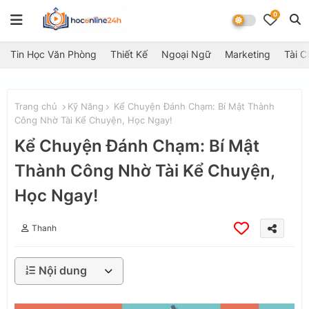
0
Tin Học Văn Phòng
Thiết Kế
Ngoại Ngữ
Marketing
Tài C
Trang chủ
Kỹ Năng
Kể Chuyện Đánh Chạm: Bí Mật Thành
Công Nhờ Tài Kể Chuyện, Học Ngay!
Kể Chuyện Đánh Chạm: Bí Mật
Thành Công Nhờ Tài Kể Chuyện,
Học Ngay!
Thanh
Nội dung