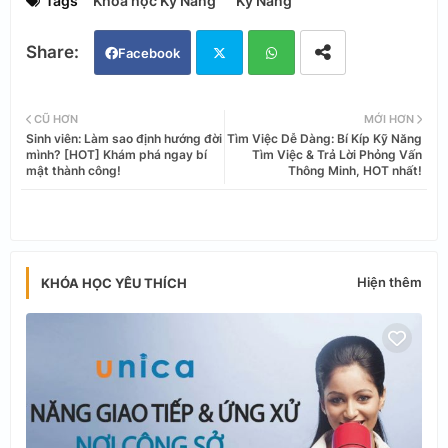
Tags
Khóa học Kỹ Năng
Kỹ Năng
Facebook
Twi
Wh
CŨ HƠN
MỚI HƠN
Sinh viên: Làm sao định hướng đời
Tìm Việc Dễ Dàng: Bí Kíp Kỹ Năng
tter
ats
mình? [HOT] Khám phá ngay bí
Tìm Việc & Trả Lời Phỏng Vấn
mật thành công!
Thông Minh, HOT nhất!
app
Hiện thêm
KHÓA HỌC YÊU THÍCH