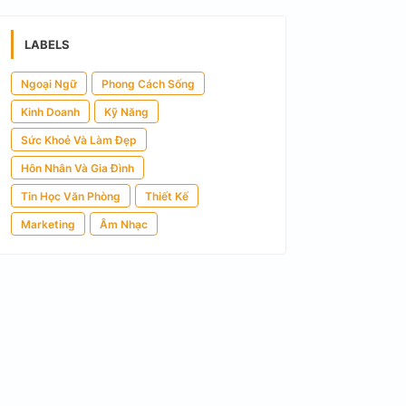
LABELS
Ngoại Ngữ
Phong Cách Sống
Kinh Doanh
Kỹ Năng
Sức Khoẻ Và Làm Đẹp
Hôn Nhân Và Gia Đình
Tin Học Văn Phòng
Thiết Kế
Marketing
Âm Nhạc