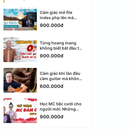
Cảm giác mở file
index.php lên mà
không biết viết gì tiếp
900.000đ
theo
Từng hoang mang
không biết bắt đầu từ
đâu với Email
900.000đ
Marketing
Cảm giác khi lần đầu
cầm guitar mà không
biết bắt đầu từ đâu
600.000đ
Học MC tiệc cưới cho
người mới: Những
ngày đầu thực sự khá
900.000đ
ngợp