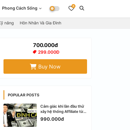
0
Phong Cách Sống
Kỹ năng
Hôn Nhân Và Gia Đình
700.000đ
299.000Đ
Buy Now
POPULAR POSTS
Cảm giác khi lần đầu thử
xây hệ thống Affiliate từ
Facebook cá nhân
990.000đ