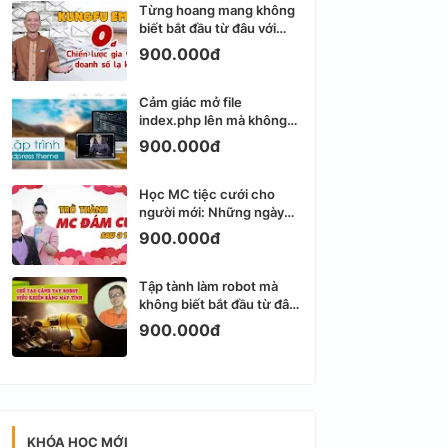
Từng hoang mang không
biết bắt đầu từ đâu với
Email Marketing
900.000đ
Cảm giác mở file
index.php lên mà không
biết viết gì tiếp theo
900.000đ
Học MC tiệc cưới cho
người mới: Những ngày
đầu thực sự khá ngợp
900.000đ
Tập tành làm robot mà
không biết bắt đầu từ đâu
thì dễ nản thật
900.000đ
KHÓA HỌC MỚI