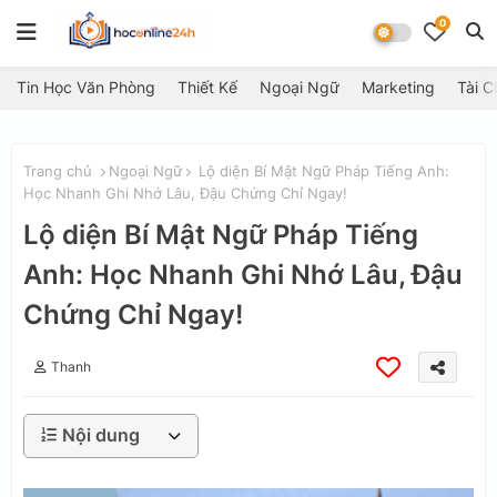
0
Tin Học Văn Phòng
Thiết Kế
Ngoại Ngữ
Marketing
Tài C
Trang chủ
Ngoại Ngữ
Lộ diện Bí Mật Ngữ Pháp Tiếng Anh:
Học Nhanh Ghi Nhớ Lâu, Đậu Chứng Chỉ Ngay!
Lộ diện Bí Mật Ngữ Pháp Tiếng
Anh: Học Nhanh Ghi Nhớ Lâu, Đậu
Chứng Chỉ Ngay!
Thanh
Nội dung