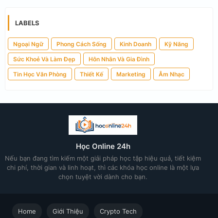
LABELS
Ngoại Ngữ
Phong Cách Sống
Kinh Doanh
Kỹ Năng
Sức Khoẻ Và Làm Đẹp
Hôn Nhân Và Gia Đình
Tin Học Văn Phòng
Thiết Kế
Marketing
Âm Nhạc
Học Online 24h
Nếu bạn đang tìm kiếm một giải pháp học tập hiệu quả, tiết kiệm
chi phí, thời gian và linh hoạt, thì các khóa học online là một lựa
chọn tuyệt vời dành cho bạn.
Home
Giới Thiệu
Crypto Tech