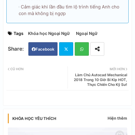
Cảm giác khi lần đầu tìm lộ trình tiếng Anh cho
con mà không bị ngợp
Tags
Khóa học Ngoại Ngữ
Ngoại Ngữ
Facebook
Twi
Wh
CŨ HƠN
MỚI HƠN
Làm Chủ Autocad Mechanical
tter
ats
2018 Trong 10 Giờ: Bí Kíp HOT,
Thực Chiến Cho Kỹ Sư!
app
Hiện thêm
KHÓA HỌC YÊU THÍCH