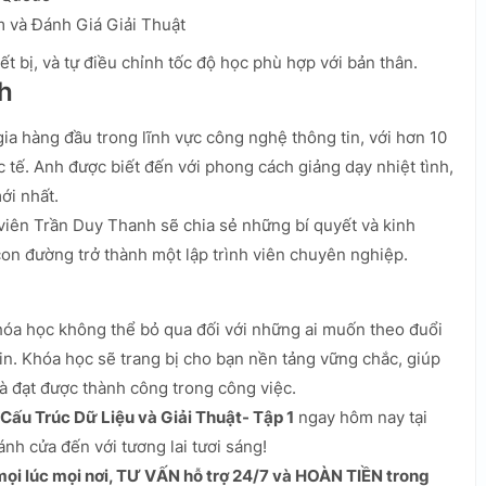
 và Đánh Giá Giải Thuật
ết bị, và tự điều chỉnh tốc độ học phù hợp với bản thân.
h
a hàng đầu trong lĩnh vực công nghệ thông tin, với hơn 10
 tế. Anh được biết đến với phong cách giảng dạy nhiệt tình,
ới nhất.
viên Trần Duy Thanh sẽ chia sẻ những bí quyết và kinh
on đường trở thành một lập trình viên chuyên nghiệp.
hóa học không thể bỏ qua đối với những ai muốn theo đuổi
in. Khóa học sẽ trang bị cho bạn nền tảng vững chắc, giúp
 và đạt được thành công trong công việc.
Cấu Trúc Dữ Liệu và Giải Thuật- Tập 1
ngay hôm nay tại
nh cửa đến với tương lai tươi sáng!
i lúc mọi nơi, TƯ VẤN hỗ trợ 24/7 và HOÀN TIỀN trong