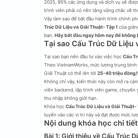
2025, 95% các ứng dụng và dịch vụ sẽ được
trình viên phải có nền tảng vững chắc về th
Vậy làm sao để bắt đầu hành trình chinh ph
Trúc Dữ Liệu và Giải Thuật- Tập 1
của giản
bạn.
Hãy bắt đầu ngay hôm nay để không b
Tại sao Cấu Trúc Dữ Liệu 
Tại sao bạn nên đầu tư vào việc học
Cấu Tr
Theo VietnamWorks, mức lương trung bình 
Giải Thuật có thể lên tới
25-40 triệu đồng
Không chỉ vậy, kiến thức này còn mở ra cánh
viên backend, lập trình viên game, chuyên gia
thu nhập không giới hạn.
Khóa học
Cấu Trúc Dữ Liệu và Giải Thuật- 
tuyển vào các vị trí này và đạt được mức l
Nội dung khóa học chi tiết
Bài 1: Giới thiệu về Cấu Trúc D