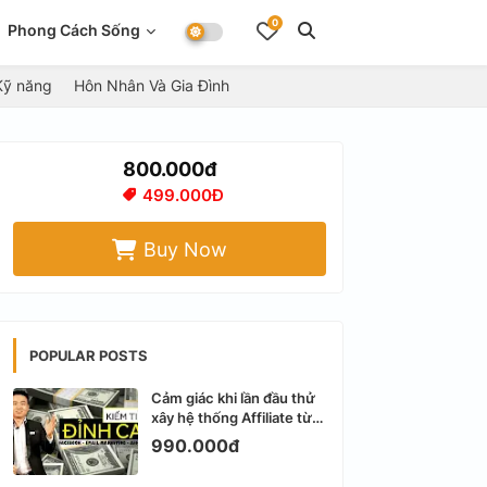
0
Phong Cách Sống
Kỹ năng
Hôn Nhân Và Gia Đình
800.000đ
499.000Đ
Buy Now
POPULAR POSTS
Cảm giác khi lần đầu thử
xây hệ thống Affiliate từ
Facebook cá nhân
990.000đ