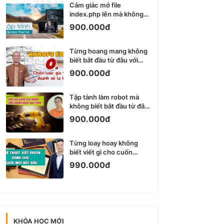
Cảm giác mở file
index.php lên mà không
biết viết gì tiếp theo
900.000đ
Từng hoang mang không
biết bắt đầu từ đâu với
Email Marketing
900.000đ
Tập tành làm robot mà
không biết bắt đầu từ đâu
thì dễ nản thật
900.000đ
Từng loay hoay không
biết viết gì cho cuốn
ebook đầu tiên
990.000đ
KHÓA HỌC MỚI