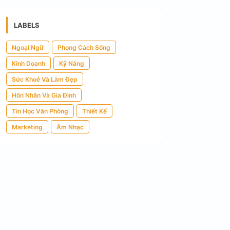
LABELS
Ngoại Ngữ
Phong Cách Sống
Kinh Doanh
Kỹ Năng
Sức Khoẻ Và Làm Đẹp
Hôn Nhân Và Gia Đình
Tin Học Văn Phòng
Thiết Kế
Marketing
Âm Nhạc