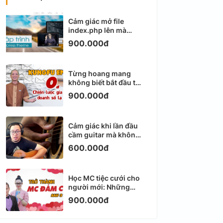
Cảm giác mở file
index.php lên mà
không biết viết gì tiếp
900.000đ
theo
Từng hoang mang
không biết bắt đầu từ
đâu với Email
900.000đ
Marketing
Cảm giác khi lần đầu
cầm guitar mà không
biết bắt đầu từ đâu
600.000đ
Học MC tiệc cưới cho
người mới: Những
ngày đầu thực sự khá
900.000đ
ngợp