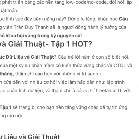
 phát triển bằng các nền tảng low-code/no-code, đòi hỏi lập
uật toán.
ục lĩnh vực đầy tiềm năng này? Đừng lo lắng, khóa học
Cấu
g viên Trần Duy Thanh sẽ là người đồng hành lý tưởng của
ỏ lỡ cơ hội vàng trong kỷ nguyên số!
và Giải Thuật- Tập 1 HOT?
úc Dữ Liệu và Giải Thuật
? Câu trả lời nằm ở con số biết nói.
của một kỹ sư phần mềm có kiến thức vững chắc về CTDL và
/tháng
, thậm chí cao hơn với những vị trí senior.
 cửa đến với nhiều cơ hội việc làm hấp dẫn như: lập trình
 phân tích dữ liệu, và thậm chí là các vị trí freelance IT với
Tập 1
sẽ trang bị cho bạn nền tảng vững chắc để tự tin ứng
ương mơ ước.
ữ Liệu và Giải Thuật