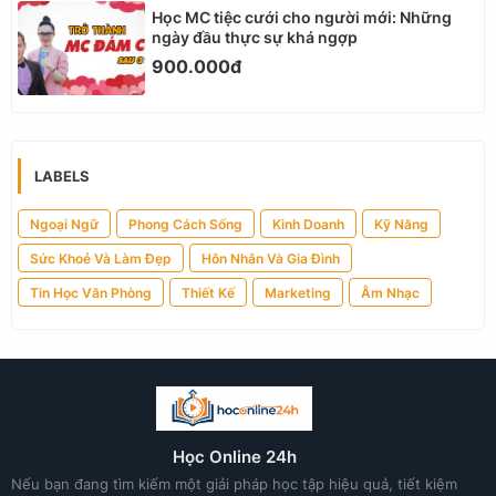
Học MC tiệc cưới cho người mới: Những
ngày đầu thực sự khá ngợp
900.000đ
LABELS
Ngoại Ngữ
Phong Cách Sống
Kinh Doanh
Kỹ Năng
Sức Khoẻ Và Làm Đẹp
Hôn Nhân Và Gia Đình
Tin Học Văn Phòng
Thiết Kế
Marketing
Âm Nhạc
Học Online 24h
Nếu bạn đang tìm kiếm một giải pháp học tập hiệu quả, tiết kiệm