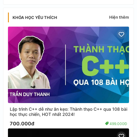
app
Hiện thêm
KHÓA HỌC YÊU THÍCH
Lập trình C++ dễ như ăn kẹo: Thành thạo C++ qua 108 bài
học thực chiến, HOT nhất 2024!
700.000đ
499.000Đ