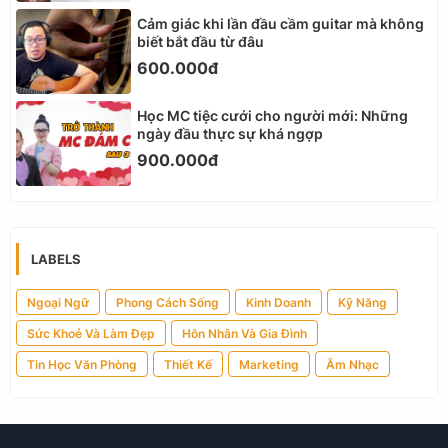
Cảm giác khi lần đầu cầm guitar mà không
biết bắt đầu từ đâu
600.000đ
Học MC tiệc cưới cho người mới: Những
ngày đầu thực sự khá ngợp
900.000đ
LABELS
Ngoại Ngữ
Phong Cách Sống
Kinh Doanh
Kỹ Năng
Sức Khoẻ Và Làm Đẹp
Hôn Nhân Và Gia Đình
Tin Học Văn Phòng
Thiết Kế
Marketing
Âm Nhạc