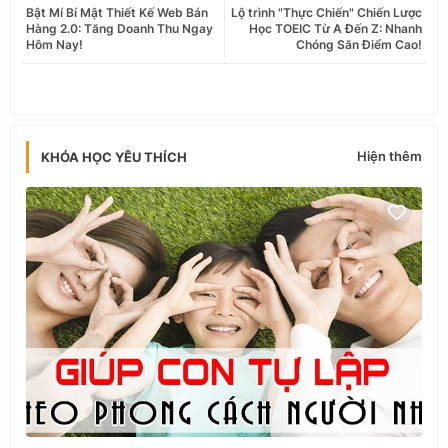
Bật Mí Bí Mật Thiết Kế Web Bán
Lộ trình "Thực Chiến" Chiến Lược
tter
ats
Hàng 2.0: Tăng Doanh Thu Ngay
Học TOEIC Từ A Đến Z: Nhanh
Hôm Nay!
Chóng Săn Điểm Cao!
app
Hiện thêm
KHÓA HỌC YÊU THÍCH