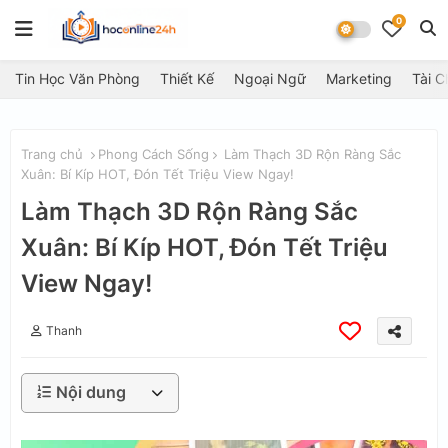
0
Tin Học Văn Phòng
Thiết Kế
Ngoại Ngữ
Marketing
Tài C
Trang chủ
Phong Cách Sống
Làm Thạch 3D Rộn Ràng Sắc
Xuân: Bí Kíp HOT, Đón Tết Triệu View Ngay!
Làm Thạch 3D Rộn Ràng Sắc
Xuân: Bí Kíp HOT, Đón Tết Triệu
View Ngay!
Thanh
Nội dung