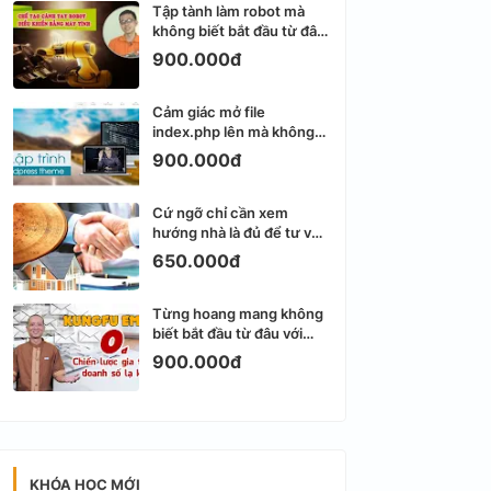
Tập tành làm robot mà
không biết bắt đầu từ đâu
thì dễ nản thật
900.000đ
Cảm giác mở file
index.php lên mà không
biết viết gì tiếp theo
900.000đ
Cứ ngỡ chỉ cần xem
hướng nhà là đủ để tư vấn
phong thủy bất động sản
650.000đ
Từng hoang mang không
biết bắt đầu từ đâu với
Email Marketing
900.000đ
KHÓA HỌC MỚI