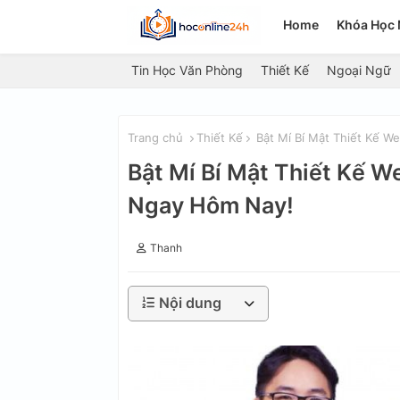
Home
Khóa Học 
Tin Học Văn Phòng
Thiết Kế
Ngoại Ngữ
Trang chủ
Thiết Kế
Bật Mí Bí Mật Thiết Kế W
Bật Mí Bí Mật Thiết Kế 
Ngay Hôm Nay!
Thanh
Nội dung