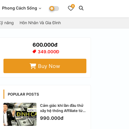
0
Phong Cách Sống
Kỹ năng
Hôn Nhân Và Gia Đình
600.000đ
349.000Đ
Buy Now
POPULAR POSTS
Cảm giác khi lần đầu thử
xây hệ thống Affiliate từ
Facebook cá nhân
990.000đ