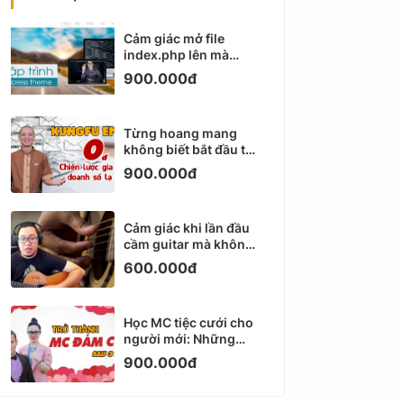
Cảm giác mở file
index.php lên mà
không biết viết gì tiếp
900.000đ
theo
Từng hoang mang
không biết bắt đầu từ
đâu với Email
900.000đ
Marketing
Cảm giác khi lần đầu
cầm guitar mà không
biết bắt đầu từ đâu
600.000đ
Học MC tiệc cưới cho
người mới: Những
ngày đầu thực sự khá
900.000đ
ngợp