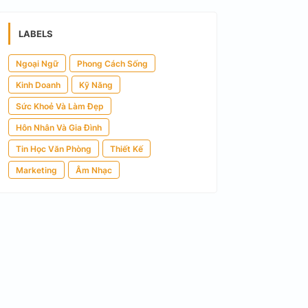
LABELS
Ngoại Ngữ
Phong Cách Sống
Kinh Doanh
Kỹ Năng
Sức Khoẻ Và Làm Đẹp
Hôn Nhân Và Gia Đình
Tin Học Văn Phòng
Thiết Kế
Marketing
Âm Nhạc