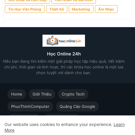
Tin Học Văn Phòng
Thiết Kế
Marketing
Âm Nhạc
Học Online 24h
Nếu bạn đang tìm kiếm một giải pháp học tập hiệu quả, tiết kiệm
chi phí, thời gian và linh hoạt, thì các khóa học online là một lựa
chọn tuyệt vời dành cho bạn.
Home
Giới Thiệu
Crypto Tech
PhucThinhComputer
Quảng Cáo Google
Thiết kế in ấn
Techsolution.vn
Our website uses cookies to enhance your experience.
Learn
More
Học Online cùng Chuyên gia - Khóa học trực tuyến dành cho