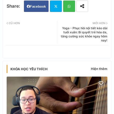
Facebook
Twi
Wh
CŨ HƠN
MỚI HƠN
Yoga - Phục hồi nội tiết kéo dài
tter
ats
tuổi xuân: Bí quyết trẻ hóa da,
tăng cường sức khỏe ngay hôm
nay!
app
Hiện thêm
KHÓA HỌC YÊU THÍCH