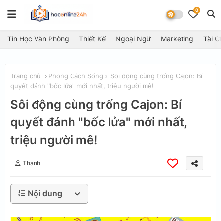
0
Tin Học Văn Phòng
Thiết Kế
Ngoại Ngữ
Marketing
Tài C
Trang chủ
Phong Cách Sống
Sôi động cùng trống Cajon: Bí
quyết đánh "bốc lửa" mới nhất, triệu người mê!
Sôi động cùng trống Cajon: Bí
quyết đánh "bốc lửa" mới nhất,
triệu người mê!
Thanh
Nội dung