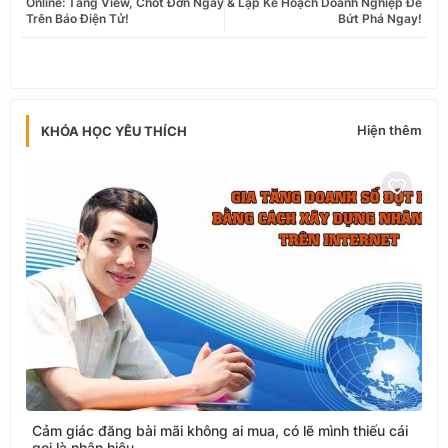
Online: Tăng View, Chốt Đơn Ngay
& Lập Kế Hoạch Doanh Nghiệp Để
Trên Báo Điện Tử!
Bứt Phá Ngay!
app
Hiện thêm
KHÓA HỌC YÊU THÍCH
Cảm giác đăng bài mãi không ai mua, có lẽ mình thiếu cái
gọi là nhân hiệu