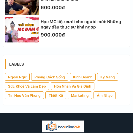
600.000đ
Học MC tiệc cưới cho người mới: Những
ngày đầu thực sự khá ngợp
900.000đ
LABELS
Ngoại Ngữ
Phong Cách Sống
Kinh Doanh
Kỹ Năng
Sức Khoẻ Và Làm Đẹp
Hôn Nhân Và Gia Đình
Tin Học Văn Phòng
Thiết Kế
Marketing
Âm Nhạc