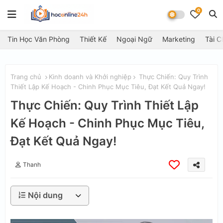
0
Tin Học Văn Phòng
Thiết Kế
Ngoại Ngữ
Marketing
Tài C
Trang chủ
Kinh doanh và Khởi nghiệp
Thực Chiến: Quy Trình
Thiết Lập Kế Hoạch - Chinh Phục Mục Tiêu, Đạt Kết Quả Ngay!
Thực Chiến: Quy Trình Thiết Lập
Kế Hoạch - Chinh Phục Mục Tiêu,
Đạt Kết Quả Ngay!
Thanh
Nội dung