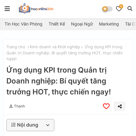
0
Tin Học Văn Phòng
Thiết Kế
Ngoại Ngữ
Marketing
Tài C
Trang chủ
Kinh doanh và Khởi nghiệp
Ứng dụng KPI trong
Quản trị Doanh nghiệp: Bí quyết tăng trưởng HOT, thực chiến
ngay!
Ứng dụng KPI trong Quản trị
Doanh nghiệp: Bí quyết tăng
trưởng HOT, thực chiến ngay!
Thanh
Nội dung