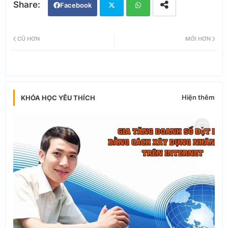
Facebook
Twi
Wh
CŨ HƠN
MỚI HƠN
tter
ats
app
Hiện thêm
KHÓA HỌC YÊU THÍCH