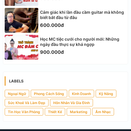
Cảm giác khi lần đầu cầm guitar mà không
biết bắt đầu từ đâu
600.000đ
Học MC tiệc cưới cho người mới: Những
ngày đầu thực sự khá ngợp
900.000đ
LABELS
Ngoại Ngữ
Phong Cách Sống
Kinh Doanh
Kỹ Năng
Sức Khoẻ Và Làm Đẹp
Hôn Nhân Và Gia Đình
Tin Học Văn Phòng
Thiết Kế
Marketing
Âm Nhạc