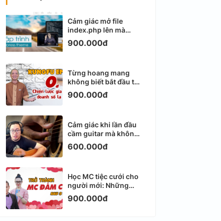
Cảm giác mở file
index.php lên mà
không biết viết gì tiếp
900.000đ
theo
Từng hoang mang
không biết bắt đầu từ
đâu với Email
900.000đ
Marketing
Cảm giác khi lần đầu
cầm guitar mà không
biết bắt đầu từ đâu
600.000đ
Học MC tiệc cưới cho
người mới: Những
ngày đầu thực sự khá
900.000đ
ngợp