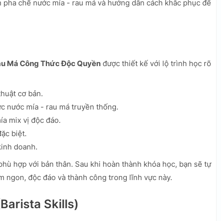
nh pha chế nước mía - rau má và hướng dẫn cách khắc phục để
Rau Má Công Thức Độc Quyền
được thiết kế với lộ trình học rõ
huật cơ bản.
c nước mía - rau má truyền thống.
a mix vị độc đáo.
ặc biệt.
kinh doanh.
 phù hợp với bản thân. Sau khi hoàn thành khóa học, bạn sẽ tự
m ngon, độc đáo và thành công trong lĩnh vực này.
arista Skills)