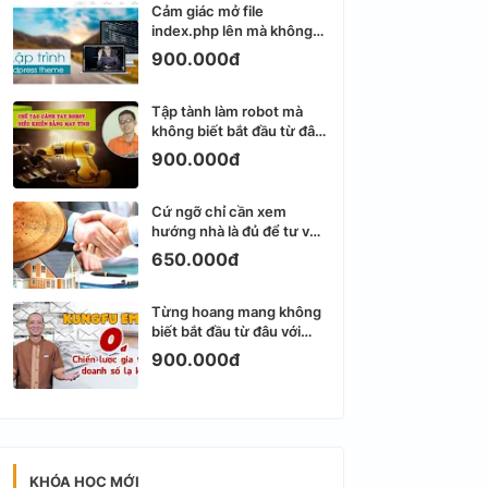
Cảm giác mở file
index.php lên mà không
biết viết gì tiếp theo
900.000đ
Tập tành làm robot mà
không biết bắt đầu từ đâu
thì dễ nản thật
900.000đ
Cứ ngỡ chỉ cần xem
hướng nhà là đủ để tư vấn
phong thủy bất động sản
650.000đ
Từng hoang mang không
biết bắt đầu từ đâu với
Email Marketing
900.000đ
KHÓA HỌC MỚI