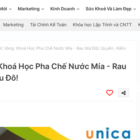
Mới
Marketing
Kinh Doanh
Sức Khoẻ Và Làm Đẹp
Marketing
Tài Chính Kế Toán
Khóa học Lập Trình và CNTT
c Vàng: Khoá Học Pha Chế Nước Mía - Rau Má Độc Quyền, Kiếm
Khoá Học Pha Chế Nước Mía - Rau
u Đô!