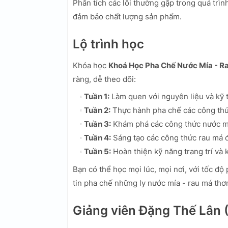
Phân tích các lỗi thường gặp trong quá trì
đảm bảo chất lượng sản phẩm.
Lộ trình học
Khóa học
Khoá Học Pha Chế Nước Mía - 
ràng, dễ theo dõi:
Tuần 1:
Làm quen với nguyên liệu và kỹ t
Tuần 2:
Thực hành pha chế các công thứ
Tuần 3:
Khám phá các công thức nước mí
Tuần 4:
Sáng tạo các công thức rau má đ
Tuần 5:
Hoàn thiện kỹ năng trang trí và 
Bạn có thể học mọi lúc, mọi nơi, với tốc độ
tin pha chế những ly nước mía - rau má thơ
Giảng viên Đặng Thế Lân (B