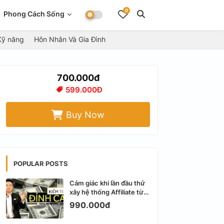
0
Phong Cách Sống
Kỹ năng
Hôn Nhân Và Gia Đình
700.000đ
599.000Đ
Buy Now
POPULAR POSTS
Cảm giác khi lần đầu thử
xây hệ thống Affiliate từ
Facebook cá nhân
990.000đ