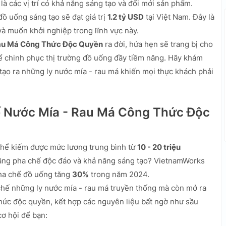
 là các vị trí có khả năng sáng tạo và đổi mới sản phẩm.
ồ uống sáng tạo sẽ đạt giá trị
1.2 tỷ USD
tại Việt Nam. Đây là
à muốn khởi nghiệp trong lĩnh vực này.
Rau Má Công Thức Độc Quyền
ra đời, hứa hẹn sẽ trang bị cho
để chinh phục thị trường đồ uống đầy tiềm năng. Hãy khám
tạo ra những ly nước mía - rau má khiến mọi thực khách phải
ế Nước Mía - Rau Má Công Thức Độc
 thể kiếm được mức lương trung bình từ
10 - 20 triệu
năng pha chế độc đáo và khả năng sáng tạo? VietnamWorks
pha chế đồ uống tăng
30%
trong năm 2024.
hế những ly nước mía - rau má truyền thống mà còn mở ra
thức độc quyền, kết hợp các nguyên liệu bất ngờ như sầu
cơ hội để bạn: