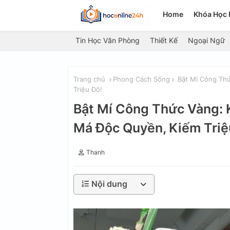
Home
Khóa Học 
Tin Học Văn Phòng
Thiết Kế
Ngoại Ngữ
Trang chủ
Phong Cách Sống
Bật Mí Công Thứ
Triệu Đô!
Bật Mí Công Thức Vàng: 
Má Độc Quyền, Kiếm Triệ
Thanh
Nội dung