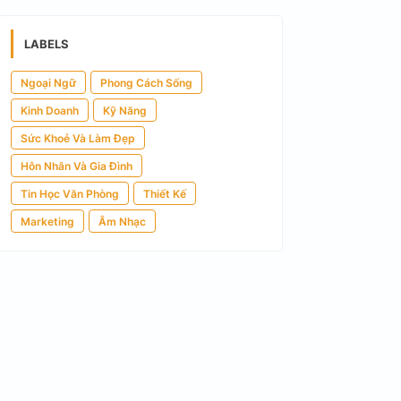
LABELS
Ngoại Ngữ
Phong Cách Sống
Kinh Doanh
Kỹ Năng
Sức Khoẻ Và Làm Đẹp
Hôn Nhân Và Gia Đình
Tin Học Văn Phòng
Thiết Kế
Marketing
Âm Nhạc