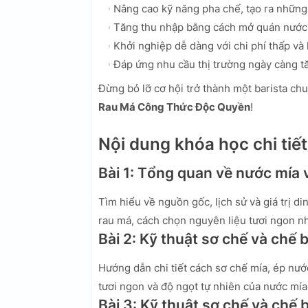
Nâng cao kỹ năng pha chế, tạo ra những
Tăng thu nhập bằng cách mở quán nước 
Khởi nghiệp dễ dàng với chi phí thấp và 
Đáp ứng nhu cầu thị trường ngày càng t
Đừng bỏ lỡ cơ hội trở thành một barista c
Rau Má Công Thức Độc Quyền
!
Nội dung khóa học chi tiết
Bài 1: Tổng quan về nước mía 
Tìm hiểu về nguồn gốc, lịch sử và giá trị d
rau má, cách chọn nguyên liệu tươi ngon nh
Bài 2: Kỹ thuật sơ chế và chế 
Hướng dẫn chi tiết cách sơ chế mía, ép nư
tươi ngon và độ ngọt tự nhiên của nước mía
Bài 3: Kỹ thuật sơ chế và chế 