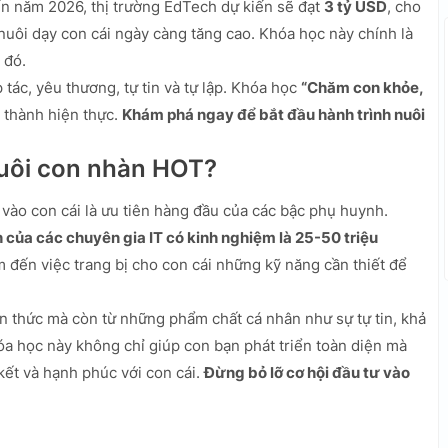
ến năm 2026, thị trường EdTech dự kiến sẽ đạt
3 tỷ USD
, cho
 nuôi dạy con cái ngày càng tăng cao. Khóa học này chính là
 đó.
ác, yêu thương, tự tin và tự lập. Khóa học
“Chăm con khỏe,
 thành hiện thực.
Khám phá ngay để bắt đầu hành trình nuôi
nuôi con nhàn HOT?
ư vào con cái là ưu tiên hàng đầu của các bậc phụ huynh.
 của các chuyên gia IT có kinh nghiệm là 25-50 triệu
m đến việc trang bị cho con cái những kỹ năng cần thiết để
n thức mà còn từ những phẩm chất cá nhân như sự tự tin, khả
óa học này không chỉ giúp con bạn phát triển toàn diện mà
ết và hạnh phúc với con cái.
Đừng bỏ lỡ cơ hội đầu tư vào