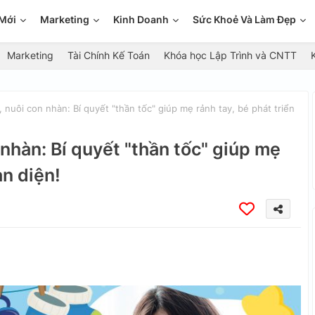
Mới
Marketing
Kinh Doanh
Sức Khoẻ Và Làm Đẹp
Marketing
Tài Chính Kế Toán
Khóa học Lập Trình và CNTT
nuôi con nhàn: Bí quyết "thần tốc" giúp mẹ rảnh tay, bé phát triển
nhàn: Bí quyết "thần tốc" giúp mẹ
àn diện!