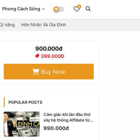
0
Phong Cách Sống
Kỹ năng
Hôn Nhân Và Gia Đình
900.000đ
399.000Đ
Buy Now
POPULAR POSTS
Cảm giác khi lần đầu thử
xây hệ thống Affiliate từ
Facebook cá nhân
990.000đ