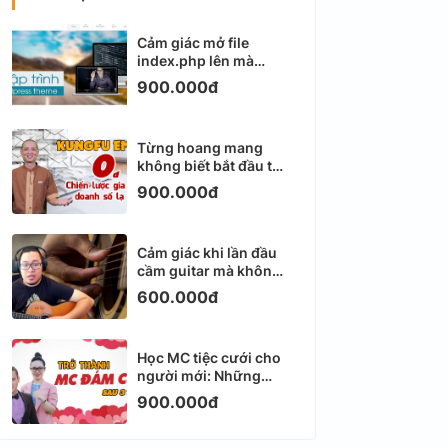
Cảm giác mở file
index.php lên mà
không biết viết gì tiếp
900.000đ
theo
Từng hoang mang
không biết bắt đầu từ
đâu với Email
900.000đ
Marketing
Cảm giác khi lần đầu
cầm guitar mà không
biết bắt đầu từ đâu
600.000đ
Học MC tiệc cưới cho
người mới: Những
ngày đầu thực sự khá
900.000đ
ngợp