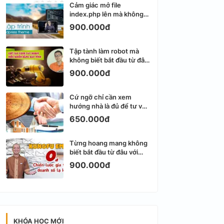
Cảm giác mở file
index.php lên mà không
biết viết gì tiếp theo
900.000đ
Tập tành làm robot mà
không biết bắt đầu từ đâu
thì dễ nản thật
900.000đ
Cứ ngỡ chỉ cần xem
hướng nhà là đủ để tư vấn
phong thủy bất động sản
650.000đ
Từng hoang mang không
biết bắt đầu từ đâu với
Email Marketing
900.000đ
KHÓA HỌC MỚI