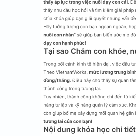
thấy áp lực trong việc nuôi dạy con cái
. Đ
thấy nhu cầu học hỏi và tìm kiếm giải pháp
chìa khóa giúp bạn giải quyết những vấn đề
Hãy tưởng tượng con bạn ngoan ngoãn, hợp t
nuôi con nhàn”
sẽ giúp bạn biến ước mơ đó
dạy con hạnh phúc!
Tại sao Chăm con khỏe, 
Trong bối cảnh kinh tế hiện đại, việc đầu t
Theo VietnamWorks,
mức lương trung bình
đồng/tháng
. Điều này cho thấy sự quan tâ
thành công trong tương lai.
Tuy nhiên, thành công không chỉ đến từ kiế
năng tự lập và kỹ năng quản lý cảm xúc. Kh
còn giúp bố mẹ xây dựng mối quan hệ gắn k
tương lai của con bạn!
Nội dung khóa học chi tiết