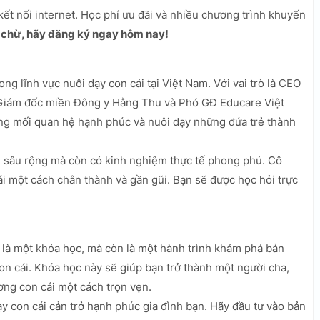
 kết nối internet. Học phí ưu đãi và nhiều chương trình khuyến
chừ, hãy đăng ký ngay hôm nay!
ng lĩnh vực nuôi dạy con cái tại Việt Nam. Với vai trò là CEO
Giám đốc miền Đông y Hằng Thu và Phó GĐ Educare Việt
ng mối quan hệ hạnh phúc và nuôi dạy những đứa trẻ thành
 sâu rộng mà còn có kinh nghiệm thực tế phong phú. Cô
ái một cách chân thành và gần gũi. Bạn sẽ được học hỏi trực
là một khóa học, mà còn là một hành trình khám phá bản
on cái. Khóa học này sẽ giúp bạn trở thành một người cha,
ơng con cái một cách trọn vẹn.
 con cái cản trở hạnh phúc gia đình bạn. Hãy đầu tư vào bản