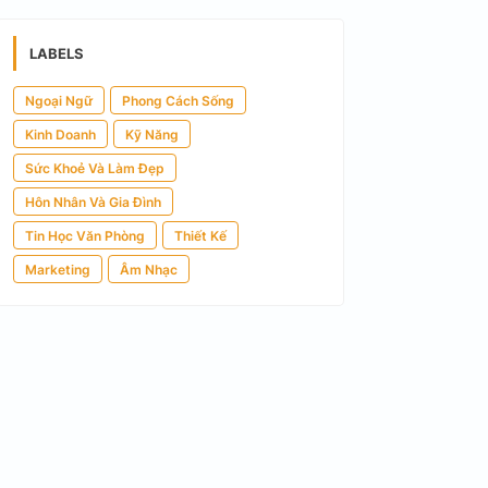
LABELS
Ngoại Ngữ
Phong Cách Sống
Kinh Doanh
Kỹ Năng
Sức Khoẻ Và Làm Đẹp
Hôn Nhân Và Gia Đình
Tin Học Văn Phòng
Thiết Kế
Marketing
Âm Nhạc