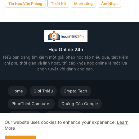
Tin Học Văn Phòng
Thiết Kế
Marketing
Âm Nhạc
Học Online 24h
Nếu bạn đang tìm kiếm một giải pháp học tập hiệu quả, tiết kiệm
chi phí, thời gian và linh hoạt, thì các khóa học online là một lựa
chọn tuyệt vời dành cho bạn.
Home
Giới Thiệu
Crypto Tech
PhucThinhComputer
Quảng Cáo Google
Thiết kế in ấn
Techsolution.vn
Our website uses cookies to enhance your experience.
Learn
More
Học Online cùng Chuyên gia - Khóa học trực tuyến dành cho
người đi làm © 2023 - 2026 Học Online 24h - Design by