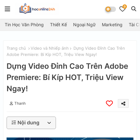
0
Tin Học Văn Phòng
Thiết Kế
Ngoại Ngữ
Marketing
Tài C
Trang chủ
Video và Nhiếp ảnh
Dựng Video Đỉnh Cao Trên
Adobe Premiere: Bí Kíp HOT, Triệu View Ngay!
Dựng Video Đỉnh Cao Trên Adobe
Premiere: Bí Kíp HOT, Triệu View
Ngay!
Thanh
Nội dung