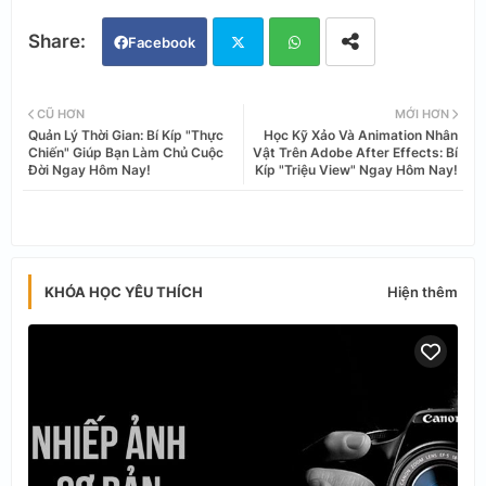
Facebook
Twi
Wh
CŨ HƠN
MỚI HƠN
Quản Lý Thời Gian: Bí Kíp "Thực
Học Kỹ Xảo Và Animation Nhân
tter
ats
Chiến" Giúp Bạn Làm Chủ Cuộc
Vật Trên Adobe After Effects: Bí
Đời Ngay Hôm Nay!
Kíp "Triệu View" Ngay Hôm Nay!
app
Hiện thêm
KHÓA HỌC YÊU THÍCH