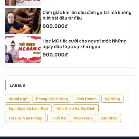
Cảm giác khi lần đầu cầm guitar mà không
biết bắt đầu từ đâu
600.000đ
Học MC tiệc cưới cho người mới: Những
ngày đầu thực sự khá ngợp
900.000đ
LABELS
Ngoại Ngữ
Phong Cách Sống
Kinh Doanh
Kỹ Năng
Sức Khoẻ Và Làm Đẹp
Hôn Nhân Và Gia Đình
Tin Học Văn Phòng
Thiết Kế
Marketing
Âm Nhạc