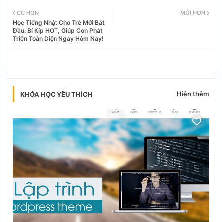
Twi
Wh
CŨ HƠN
MỚI HƠN
Học Tiếng Nhật Cho Trẻ Mới Bắt
tter
ats
Đầu: Bí Kíp HOT, Giúp Con Phát
Triển Toàn Diện Ngay Hôm Nay!
app
Hiện thêm
KHÓA HỌC YÊU THÍCH