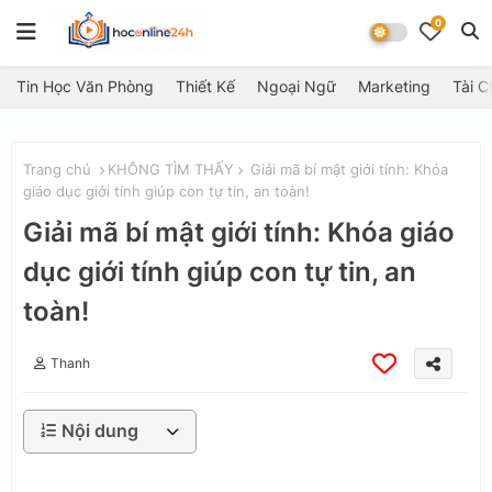
0
Tin Học Văn Phòng
Thiết Kế
Ngoại Ngữ
Marketing
Tài C
Trang chủ
KHÔNG TÌM THẤY
Giải mã bí mật giới tính: Khóa
giáo dục giới tính giúp con tự tin, an toàn!
Giải mã bí mật giới tính: Khóa giáo
dục giới tính giúp con tự tin, an
toàn!
Thanh
Nội dung